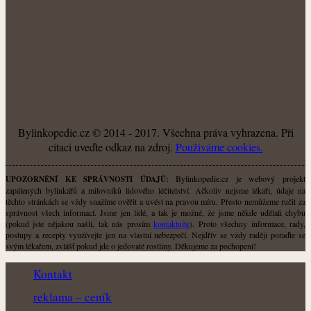
O NÁS
Bylinkopedie.cz © 2014 - 2017. Všechna práva vyhrazena. Při
citaci uveďte odkaz na zdroj.
Použiváme cookies.
Bylinkopedie.cz je webový projekt
UPOZORNĚNÍ KE SPRÁVNOSTI ÚDAJŮ:
zapálených bylinkářů a milovníků lidového léčitelství. Ačkoliv nejsme lékaři, údaje na
těchto stránkách se vždy snažíme ověřit a uvést na pravou míru. Přesto nemůžeme ručit za
správnost všech informací. Jsme jen lidé, a tak je možné, že jsme někde udělali chybu
(pokud jste nějakou našli, tak nás prosím
kontaktujte
). Proto všechny informace, rady,
postupy a recepty využívejte jen na vlastní nebezpečí. Nejdřív se vždy raději poraďte se
svým lékařem, zvlášť pokud jde o jedovaté rostliny. Děkujeme za pochopení!
Kontakt
reklama – ceník