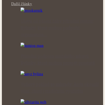
Další články
Úleva od pálení žáhy přírodní cestou:
Bylinky, které mohou podpořit
organismus…
Přírodní podpora mužského zdraví:
Bylinky, které mohou prospět prostatě
Voňavý poklad ze zahrady: Anýz okouzlí
vůní, chutí i tradičním využitím