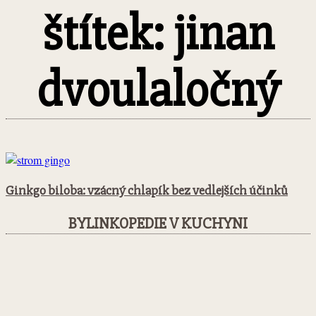
štítek: jinan
dvoulaločný
Ginkgo biloba: vzácný chlapík bez vedlejších účinků
BYLINKOPEDIE V KUCHYNI