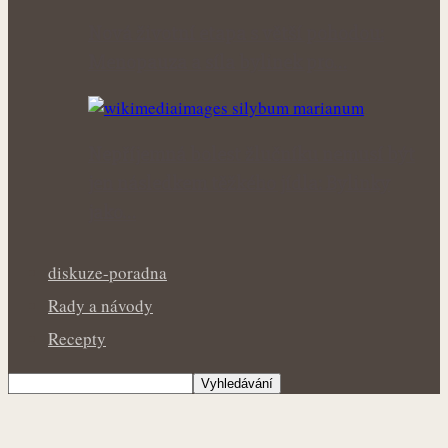
Nová životní etapa s větší pohodou:
Menopauza a síla bylinek pro…
Nepříjemná bolest žlučníku nemusí být
jen následkem těžkého jídla: Bylinky
jako…
diskuze-poradna
Rady a návody
Recepty