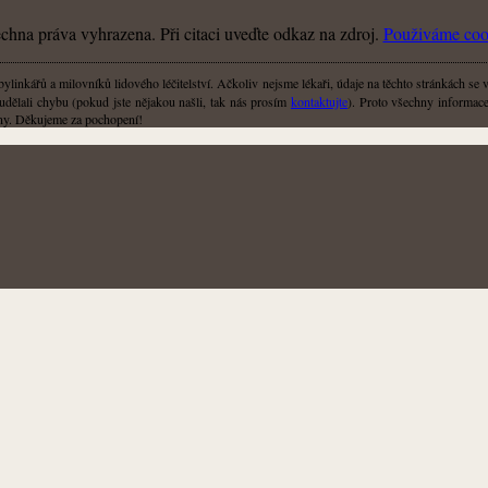
hna práva vyhrazena. Při citaci uveďte odkaz na zdroj.
Použiváme coo
linkářů a milovníků lidového léčitelství. Ačkoliv nejsme lékaři, údaje na těchto stránkách se 
udělali chybu (pokud jste nějakou našli, tak nás prosím
kontaktujte
). Proto všechny informace,
liny. Děkujeme za pochopení!