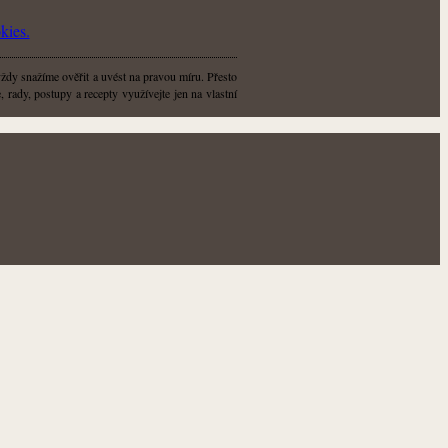
kies.
vždy snažíme ověřit a uvést na pravou míru. Přesto
 rady, postupy a recepty využívejte jen na vlastní