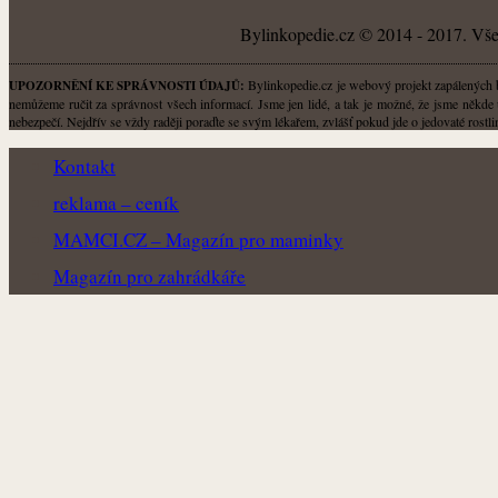
Bylinkopedie.cz © 2014 - 2017. Všec
Bylinkopedie.cz je webový projekt zapálených by
UPOZORNĚNÍ KE SPRÁVNOSTI ÚDAJŮ:
nemůžeme ručit za správnost všech informací. Jsme jen lidé, a tak je možné, že jsme někde 
nebezpečí. Nejdřív se vždy raději poraďte se svým lékařem, zvlášť pokud jde o jedovaté rost
Kontakt
reklama – ceník
MAMCI.CZ – Magazín pro maminky
Magazín pro zahrádkáře