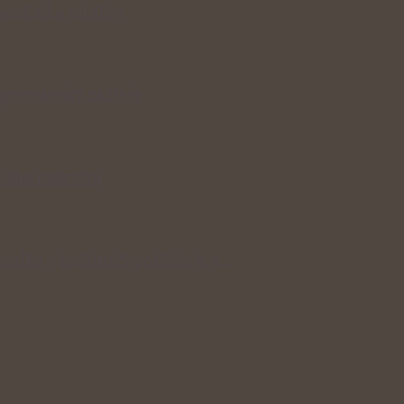
ově sil a vitality
v gurmánský zážitek
lného rozkvětu
zalka v květináči potřebuje v…