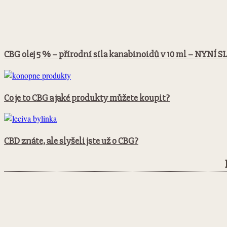
CBG olej 5 % – přírodní síla kanabinoidů v 10 ml – NYNÍ 
Co je to CBG a jaké produkty můžete koupit?
CBD znáte, ale slyšeli jste už o CBG?