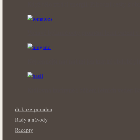
Když tělo ztrácí energii: Přírodní cesty k obn
Voňavé bylinné octy promění letní vaření 
Nejcennější nať nabízí jen krátké období p
Královna kuchyně i během letních veder: Ba
diskuze-poradna
Rady a návody
Recepty