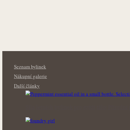
Seznam bylinek
Nákupní galerie
Další články
Síla letních bylinek pro svěží tělo: Příro