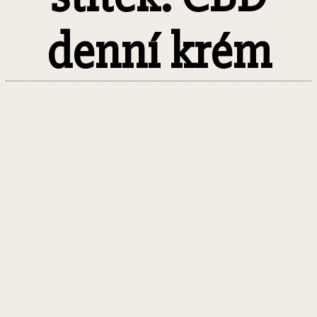
denní krém