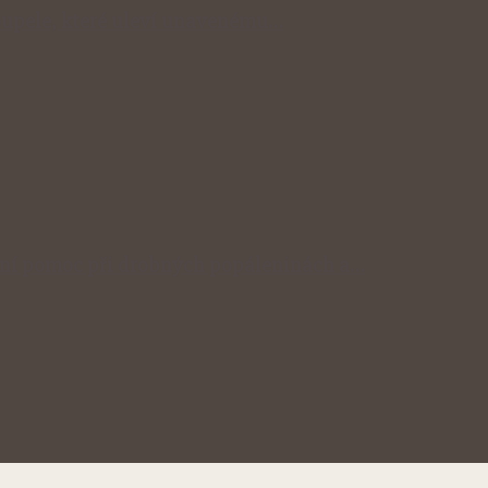
 koupele, které uleví unavenému…
odní pomoc při drobných popáleninách a…