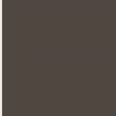
Bohatá úroda lesklých plodů: Letní péče o li
Zlaté plody plné síly: Rakytník jako přírod