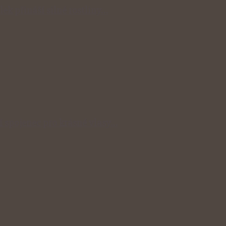
lek přináší silné rostliny…
ní spojenec pro krásné vlasy…