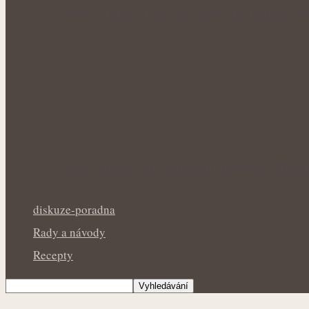
Voňavý letní rituál pro nové síly: Bylinné
Letní bylinky pro zklidnění pokožky: Přír
diskuze-poradna
Rady a návody
Recepty