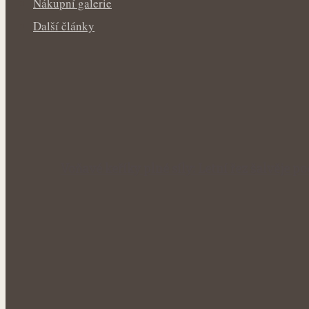
Nákupní galerie
Další články
Voňavé keříky plné síly: Letní řez šalvěje p