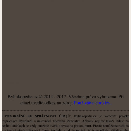
NÁŠ FACEBOOK:
O NÁS
Bylinkopedie.cz © 2014 - 2017. Všechna práva vyhrazena. Při
citaci uveďte odkaz na zdroj.
Použiváme cookies.
Bylinkopedie.cz je webový projekt
UPOZORNĚNÍ KE SPRÁVNOSTI ÚDAJŮ:
zapálených bylinkářů a milovníků lidového léčitelství. Ačkoliv nejsme lékaři, údaje na
těchto stránkách se vždy snažíme ověřit a uvést na pravou míru. Přesto nemůžeme ručit za
správnost všech informací. Jsme jen lidé, a tak je možné, že jsme někde udělali chybu