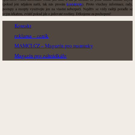
(pokud jste nějakou našli, tak nás prosím
kontaktujte
). Proto všechny informace, rady,
postupy a recepty využívejte jen na vlastní nebezpečí. Nejdřív se vždy raději poraďte se
svým lékařem, zvlášť pokud jde o jedovaté rostliny. Děkujeme za pochopení!
Kontakt
reklama – ceník
MAMCI.CZ – Magazín pro maminky
Magazín pro zahrádkáře