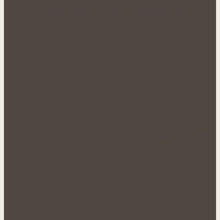
Zlaté plody plné síly: Rakytník jako
přírodní spojenec pro krásné vlasy…
Voňavý letní rituál pro nové síly: Bylinné
koupele, které uleví unavenému…