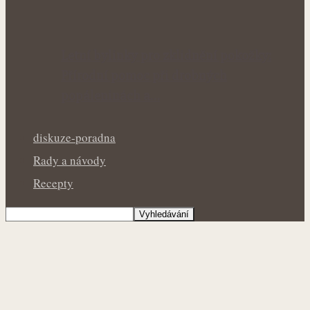
Letní bylinky pro zklidnění pokožky:
Přírodní pomoc při drobných
popáleninách a…
diskuze-poradna
Rady a návody
Recepty