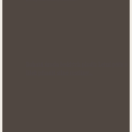
Bohatá úroda lesklých plodů: Letní péče o
lilek přináší silné rostliny…