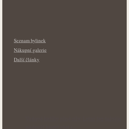
Seznam bylinek
Nákupní galerie
Další články
Voňavé keříky plné síly: Letní řez šalvěje
podpoří hustý růst i…