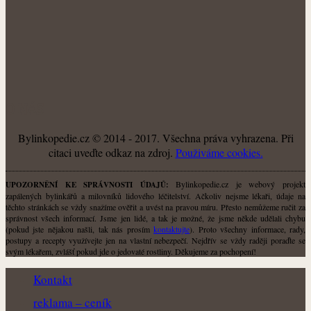
O NÁS
Bylinkopedie.cz © 2014 - 2017. Všechna práva vyhrazena. Při
citaci uveďte odkaz na zdroj.
Použiváme cookies.
Bylinkopedie.cz je webový projekt
UPOZORNĚNÍ KE SPRÁVNOSTI ÚDAJŮ:
zapálených bylinkářů a milovníků lidového léčitelství. Ačkoliv nejsme lékaři, údaje na
těchto stránkách se vždy snažíme ověřit a uvést na pravou míru. Přesto nemůžeme ručit za
správnost všech informací. Jsme jen lidé, a tak je možné, že jsme někde udělali chybu
(pokud jste nějakou našli, tak nás prosím
kontaktujte
). Proto všechny informace, rady,
postupy a recepty využívejte jen na vlastní nebezpečí. Nejdřív se vždy raději poraďte se
svým lékařem, zvlášť pokud jde o jedovaté rostliny. Děkujeme za pochopení!
Kontakt
reklama – ceník