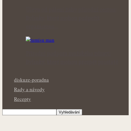
Úleva od pálení žáhy přírodní cestou:
Bylinky, které mohou podpořit
organismus…
Přírodní podpora mužského zdraví:
Bylinky, které mohou prospět prostatě
diskuze-poradna
Rady a návody
Recepty