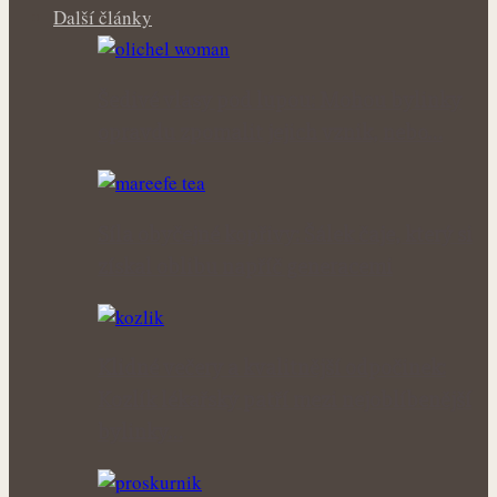
Další články
Šedivé vlasy pod lupou: Mohou bylinky
opravdu zpomalit jejich vznik, nebo…
Síla obyčejné kopřivy: Šálek čaje, který si
získal oblibu napříč generacemi
Klidné večery a kvalitnější odpočinek:
Kozlík lékařský patří mezi nejoblíbenější
bylinky…