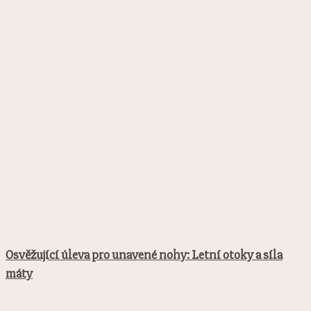
Osvěžující úleva pro unavené nohy: Letní otoky a síla
máty