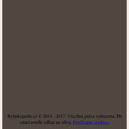
NÁŠ FACEBOOK:
O NÁS
Bylinkopedie.cz © 2014 - 2017. Všechna práva vyhrazena. Při
citaci uveďte odkaz na zdroj.
Použiváme cookies.