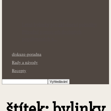
Letní bylinky pro zklidnění pokožky:
Přírodní pomoc při drobných
popáleninách a…
diskuze-poradna
Rady a návody
Recepty
štítek: bylinky