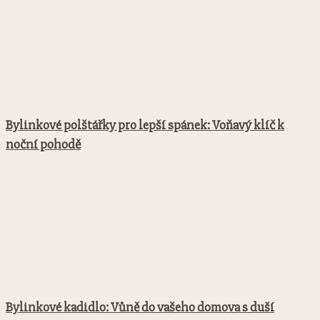
Bylinkové polštářky pro lepší spánek: Voňavý klíč k
noční pohodě
Bylinkové kadidlo: Vůně do vašeho domova s duší