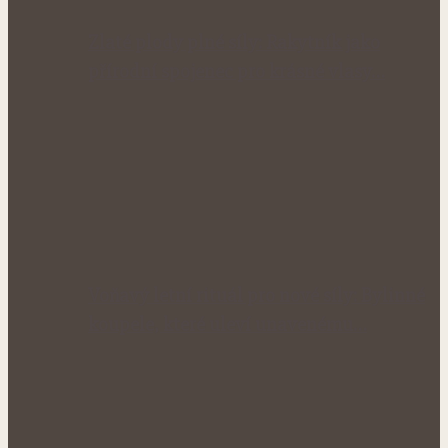
Zlaté plody plné síly: Rakytník jako
přírodní spojenec pro krásné vlasy…
Voňavý letní rituál pro nové síly: Bylinné
koupele, které uleví unavenému…