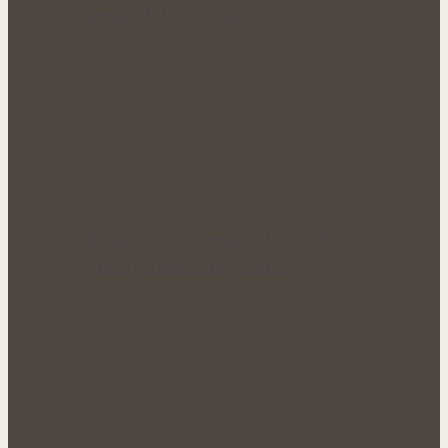
podpoří hustý růst i…
Bohatá úroda lesklých plodů: Letní péče o
lilek přináší silné rostliny…