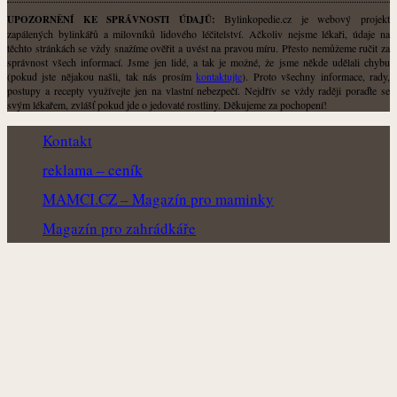
Bylinkopedie.cz je webový projekt
UPOZORNĚNÍ KE SPRÁVNOSTI ÚDAJŮ:
zapálených bylinkářů a milovníků lidového léčitelství. Ačkoliv nejsme lékaři, údaje na
těchto stránkách se vždy snažíme ověřit a uvést na pravou míru. Přesto nemůžeme ručit za
správnost všech informací. Jsme jen lidé, a tak je možné, že jsme někde udělali chybu
(pokud jste nějakou našli, tak nás prosím
kontaktujte
). Proto všechny informace, rady,
postupy a recepty využívejte jen na vlastní nebezpečí. Nejdřív se vždy raději poraďte se
svým lékařem, zvlášť pokud jde o jedovaté rostliny. Děkujeme za pochopení!
Kontakt
reklama – ceník
MAMCI.CZ – Magazín pro maminky
Magazín pro zahrádkáře