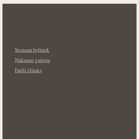
Seznam bylinek
Nákupní galerie
Další články
Voňavé keříky plné síly: Letní řez šalvěje