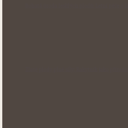
Bohatá úroda lesklých plodů: Letní péče o li
Zlaté plody plné síly: Rakytník jako přírod