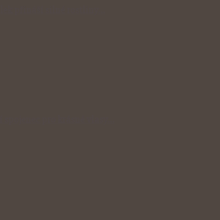
lek přináší silné rostliny…
ní spojenec pro krásné vlasy…