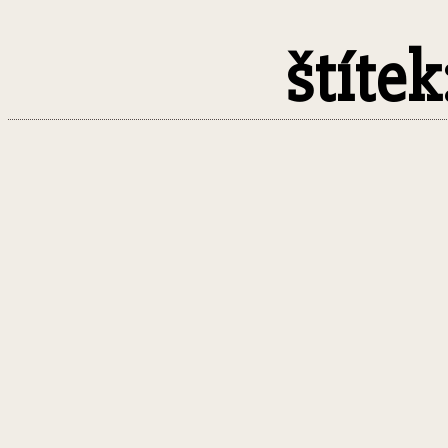
štíte