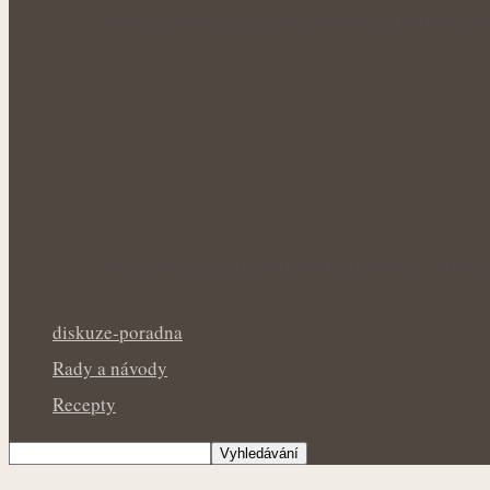
Voňavý letní rituál pro nové síly: Bylinné
Letní bylinky pro zklidnění pokožky: Přír
diskuze-poradna
Rady a návody
Recepty