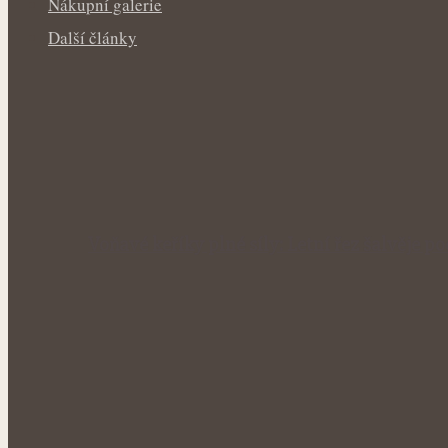
Nákupní galerie
Další články
Voňavé keříky plné síly: Letní řez šalvěje p