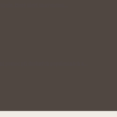
 koupele, které uleví unavenému…
odní pomoc při drobných popáleninách a…