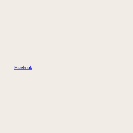
Facebook