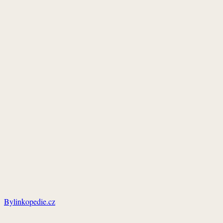
Bylinkopedie.cz