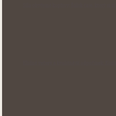
Síla obyčejné kopřivy: Šálek čaje, který si 
Klidné večery a kvalitnější odpočinek: Kozl