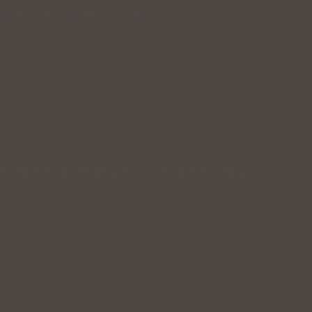
získal oblibu napříč generacemi
ík lékařský patří mezi nejoblíbenější bylinky…