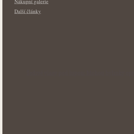
Nákupní galerie
Další články
Šedivé vlasy pod lupou: Mohou bylinky opr