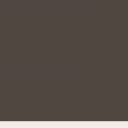
inky, které mohou podpořit organismus…
, které mohou prospět prostatě