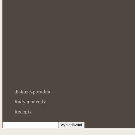
Úleva od pálení žáhy přírodní cestou: Byl
Přírodní podpora mužského zdraví: Bylinky
diskuze-poradna
Rady a návody
Recepty