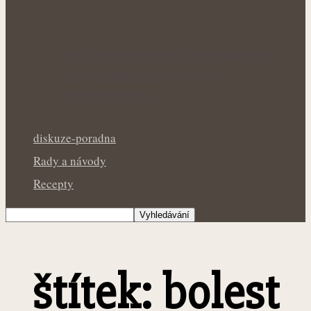
Letní bylinky pro zklidnění pokožky:
Přírodní pomoc při drobných
popáleninách a…
diskuze-poradna
Rady a návody
Recepty
štítek: bolest