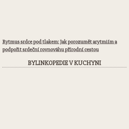
Rytmus srdce pod tlakem: Jak porozumět arytmiím a
podpořit srdeční rovnováhu přírodní cestou
BYLINKOPEDIE V KUCHYNI