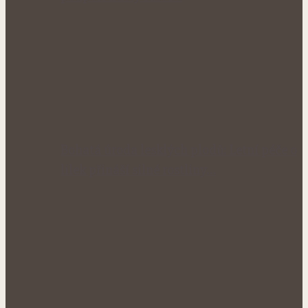
Bohatá úroda lesklých plodů: Letní péče o
lilek přináší silné rostliny…