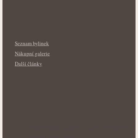
Seznam bylinek
Nákupní galerie
Další články
Voňavé keříky plné síly: Letní řez šalvěje
podpoří hustý růst i…