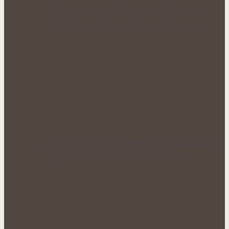
Zlaté plody plné síly: Rakytník jako
přírodní spojenec pro krásné vlasy…
Voňavý letní rituál pro nové síly: Bylinné
koupele, které uleví unavenému…