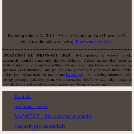
O NÁS
Bylinkopedie.cz © 2014 - 2017. Všechna práva vyhrazena. Při
citaci uveďte odkaz na zdroj.
Použiváme cookies.
Bylinkopedie.cz je webový projekt
UPOZORNĚNÍ KE SPRÁVNOSTI ÚDAJŮ:
zapálených bylinkářů a milovníků lidového léčitelství. Ačkoliv nejsme lékaři, údaje na
těchto stránkách se vždy snažíme ověřit a uvést na pravou míru. Přesto nemůžeme ručit za
správnost všech informací. Jsme jen lidé, a tak je možné, že jsme někde udělali chybu
(pokud jste nějakou našli, tak nás prosím
kontaktujte
). Proto všechny informace, rady,
postupy a recepty využívejte jen na vlastní nebezpečí. Nejdřív se vždy raději poraďte se
svým lékařem, zvlášť pokud jde o jedovaté rostliny. Děkujeme za pochopení!
Kontakt
reklama – ceník
MAMCI.CZ – Magazín pro maminky
Magazín pro zahrádkáře