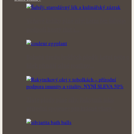
Voňavé keříky plné síly: Letní řez šalvěje
podpoří hustý růst i…
Bohatá úroda lesklých plodů: Letní péče o
lilek přináší silné rostliny…
Zlaté plody plné síly: Rakytník jako
přírodní spojenec pro krásné vlasy…