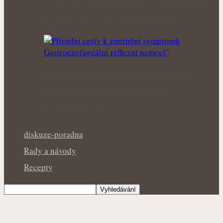
Voňavý letní rituál pro nové síly: Bylinné
koupele, které uleví unavenému…
Letní bylinky pro zklidnění pokožky:
Přírodní pomoc při drobných
popáleninách a…
diskuze-poradna
Rady a návody
Recepty