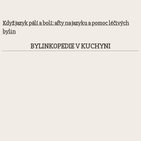
Když jazyk pálí a bolí: afty na jazyku a pomoc léčivých
bylin
BYLINKOPEDIE V KUCHYNI