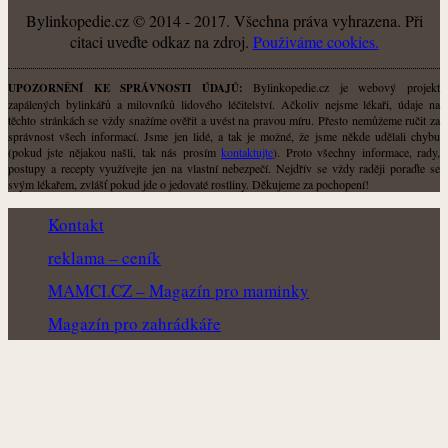
Bylinkopedie.cz © 2014 - 2017. Všechna práva vyhrazena. Při
citaci uveďte odkaz na zdroj.
Použiváme cookies.
Bylinkopedie.cz je webový projekt
UPOZORNĚNÍ KE SPRÁVNOSTI ÚDAJŮ:
zapálených bylinkářů a milovníků lidového léčitelství. Ačkoliv nejsme lékaři, údaje na
těchto stránkách se vždy snažíme ověřit a uvést na pravou míru. Přesto nemůžeme ručit za
správnost všech informací. Jsme jen lidé, a tak je možné, že jsme někde udělali chybu
(pokud jste nějakou našli, tak nás prosím
kontaktujte
). Proto všechny informace, rady,
postupy a recepty využívejte jen na vlastní nebezpečí. Nejdřív se vždy raději poraďte se
svým lékařem, zvlášť pokud jde o jedovaté rostliny. Děkujeme za pochopení!
Kontakt
reklama – ceník
MAMCI.CZ – Magazín pro maminky
Magazín pro zahrádkáře