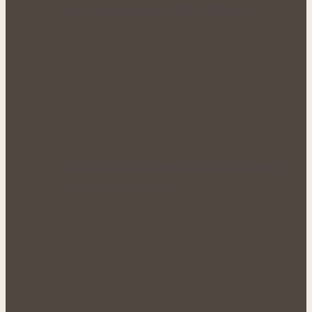
podpora krevního oběhu během…
Když tělo ztrácí energii: Přírodní cesty k
obnově sil a vitality