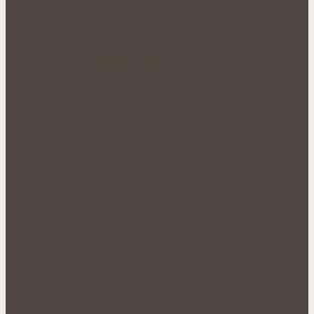
Voňavé bylinné octy promění letní vaření
v gurmánský zážitek
Nejcennější nať nabízí jen krátké období
plného rozkvětu