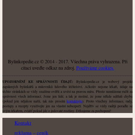
O NÁS
Bylinkopedie.cz © 2014 - 2017. Všechna práva vyhrazena. Při
citaci uveďte odkaz na zdroj.
Použiváme cookies.
Bylinkopedie.cz je webový projekt
UPOZORNĚNÍ KE SPRÁVNOSTI ÚDAJŮ:
zapálených bylinkářů a milovníků lidového léčitelství. Ačkoliv nejsme lékaři, údaje na
těchto stránkách se vždy snažíme ověřit a uvést na pravou míru. Přesto nemůžeme ručit za
správnost všech informací. Jsme jen lidé, a tak je možné, že jsme někde udělali chybu
(pokud jste nějakou našli, tak nás prosím
kontaktujte
). Proto všechny informace, rady,
postupy a recepty využívejte jen na vlastní nebezpečí. Nejdřív se vždy raději poraďte se
svým lékařem, zvlášť pokud jde o jedovaté rostliny. Děkujeme za pochopení!
Kontakt
reklama – ceník