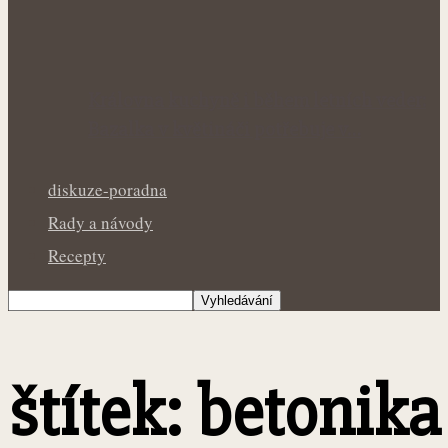
Královna kuchyně i během letních veder:
Bazalka v květináči potřebuje v…
diskuze-poradna
Rady a návody
Recepty
štítek: betonika