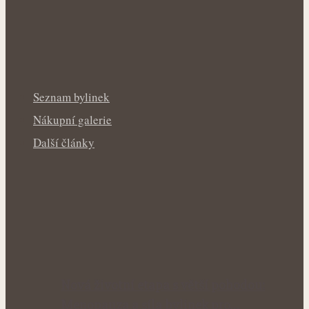
Seznam bylinek
Nákupní galerie
Další články
Nová životní etapa s větší pohodou:
Menopauza a síla bylinek pro…