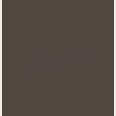
Nepříjemná bolest žlučníku nemusí být
jen následkem těžkého jídla: Bylinky
jako…