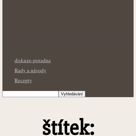
Po odstranění umělých nehtů potřebují
vlastní nehty čas na obnovu
diskuze-poradna
Rady a návody
Recepty
štítek: