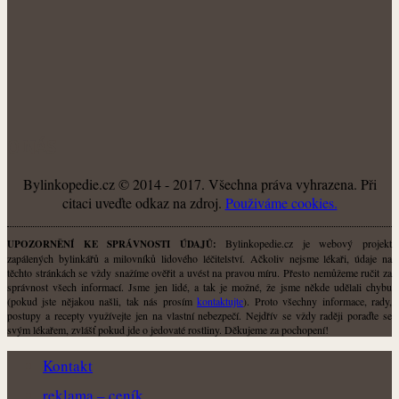
O NÁS
Bylinkopedie.cz © 2014 - 2017. Všechna práva vyhrazena. Při
citaci uveďte odkaz na zdroj.
Použiváme cookies.
Bylinkopedie.cz je webový projekt
UPOZORNĚNÍ KE SPRÁVNOSTI ÚDAJŮ:
zapálených bylinkářů a milovníků lidového léčitelství. Ačkoliv nejsme lékaři, údaje na
těchto stránkách se vždy snažíme ověřit a uvést na pravou míru. Přesto nemůžeme ručit za
správnost všech informací. Jsme jen lidé, a tak je možné, že jsme někde udělali chybu
(pokud jste nějakou našli, tak nás prosím
kontaktujte
). Proto všechny informace, rady,
postupy a recepty využívejte jen na vlastní nebezpečí. Nejdřív se vždy raději poraďte se
svým lékařem, zvlášť pokud jde o jedovaté rostliny. Děkujeme za pochopení!
Kontakt
reklama – ceník