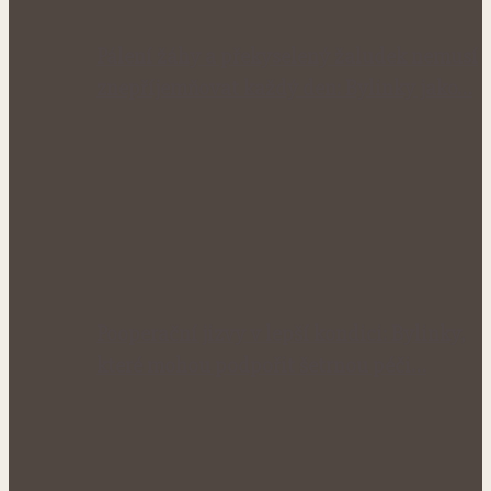
Pálení žáhy a překyselený žaludek nemusí
znepříjemňovat každý den: Bylinky jako…
Pooperační jizvy v lepší kondici: Bylinky,
které mohou podpořit šetrnou péči…