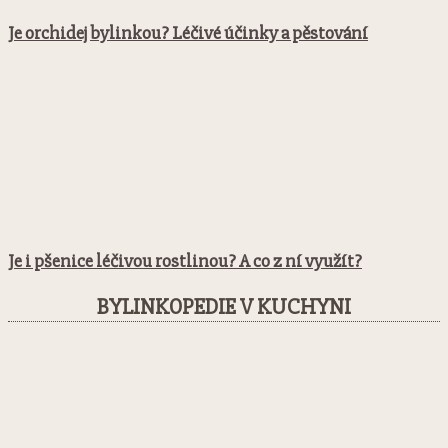
Je orchidej bylinkou? Léčivé účinky a pěstování
Je i pšenice léčivou rostlinou? A co z ní využít?
BYLINKOPEDIE V KUCHYNI