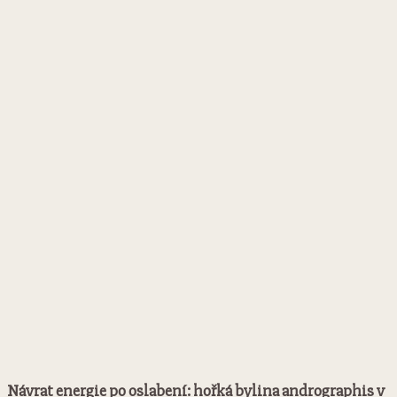
Návrat energie po oslabení: hořká bylina andrographis v