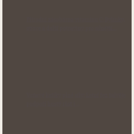
Přírodní zásobárna vitamínu C: Bylinky,
ovoce a další potraviny pro silnější…
Voňavé keříky plné síly: Letní řez šalvěje
podpoří hustý růst i…