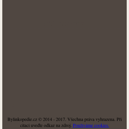
NÁŠ FACEBOOK:
O NÁS
Bylinkopedie.cz © 2014 - 2017. Všechna práva vyhrazena. Při
citaci uveďte odkaz na zdroj.
Použiváme cookies.