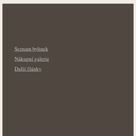
Seznam bylinek
Nákupní galerie
Další články
Rakytník jako přírodní štít organismu: Síla