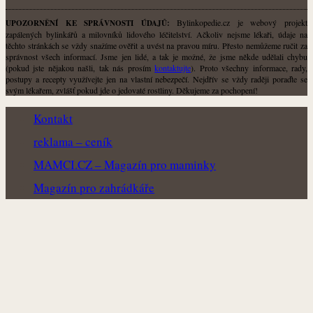
Bylinkopedie.cz je webový projekt
UPOZORNĚNÍ KE SPRÁVNOSTI ÚDAJŮ:
zapálených bylinkářů a milovníků lidového léčitelství. Ačkoliv nejsme lékaři, údaje na
těchto stránkách se vždy snažíme ověřit a uvést na pravou míru. Přesto nemůžeme ručit za
správnost všech informací. Jsme jen lidé, a tak je možné, že jsme někde udělali chybu
(pokud jste nějakou našli, tak nás prosím
kontaktujte
). Proto všechny informace, rady,
postupy a recepty využívejte jen na vlastní nebezpečí. Nejdřív se vždy raději poraďte se
svým lékařem, zvlášť pokud jde o jedovaté rostliny. Děkujeme za pochopení!
Kontakt
reklama – ceník
MAMCI.CZ – Magazín pro maminky
Magazín pro zahrádkáře