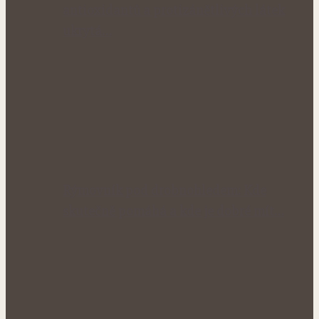
antioxidantů a protizánětlivých látek
ukrytá…
Rýmovník pod drobnohledem: Kde
skutečně pomáhá a kde je dobré mít…