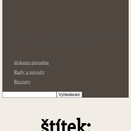
Bohatá úroda lesklých plodů: Letní péče o
lilek přináší silné rostliny…
diskuze-poradna
Rady a návody
Recepty
štítek: