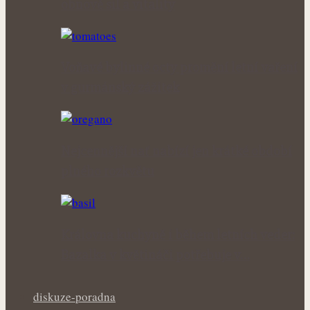
obnově sil a vitality
Voňavé bylinné octy promění letní vaření
v gurmánský zážitek
Nejcennější nať nabízí jen krátké období
plného rozkvětu
Královna kuchyně i během letních veder:
Bazalka v květináči potřebuje v…
diskuze-poradna