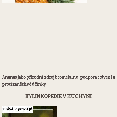
Ananas jako přírodní zdroj bromelainu: podpora trávení a
protizánětlivé účinky
BYLINKOPEDIE V KUCHYNI