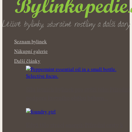
Seznam bylinek
Nákupní galerie
Další články
Síla letních bylinek pro svěží tělo: Přírodní
podpora krevního oběhu během…
Když tělo ztrácí energii: Přírodní cesty k