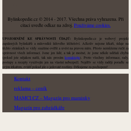
O NÁS
Bylinkopedie.cz © 2014 - 2017. Všechna práva vyhrazena. Při
citaci uveďte odkaz na zdroj.
Použiváme cookies.
Bylinkopedie.cz je webový projekt
UPOZORNĚNÍ KE SPRÁVNOSTI ÚDAJŮ:
zapálených bylinkářů a milovníků lidového léčitelství. Ačkoliv nejsme lékaři, údaje na
těchto stránkách se vždy snažíme ověřit a uvést na pravou míru. Přesto nemůžeme ručit za
správnost všech informací. Jsme jen lidé, a tak je možné, že jsme někde udělali chybu
(pokud jste nějakou našli, tak nás prosím
kontaktujte
). Proto všechny informace, rady,
postupy a recepty využívejte jen na vlastní nebezpečí. Nejdřív se vždy raději poraďte se
svým lékařem, zvlášť pokud jde o jedovaté rostliny. Děkujeme za pochopení!
Kontakt
reklama – ceník
MAMCI.CZ – Magazín pro maminky
Magazín pro zahrádkáře