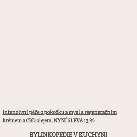
Intenzivní péče o pokožku a mysl s regeneračním
krémem a CBD olejem. NYNÍ SLEVA 13 %
BYLINKOPEDIE V KUCHYNI