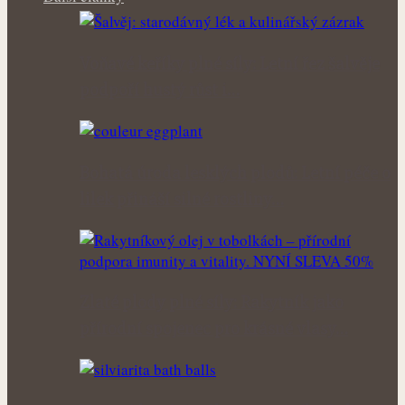
Voňavé keříky plné síly: Letní řez šalvěje
podpoří hustý růst i…
Bohatá úroda lesklých plodů: Letní péče o
lilek přináší silné rostliny…
Zlaté plody plné síly: Rakytník jako
přírodní spojenec pro krásné vlasy…