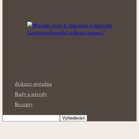
Voňavý letní rituál pro nové síly: Bylinné
koupele, které uleví unavenému…
Letní bylinky pro zklidnění pokožky:
Přírodní pomoc při drobných
popáleninách a…
diskuze-poradna
Rady a návody
Recepty