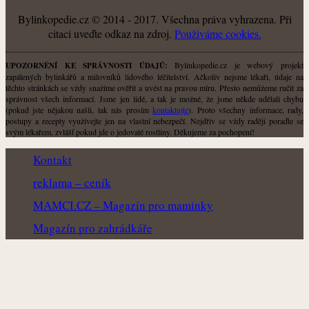
Bylinkopedie.cz © 2014 - 2017. Všechna práva vyhrazena. Při
citaci uveďte odkaz na zdroj.
Použiváme cookies.
Bylinkopedie.cz je webový projekt
UPOZORNĚNÍ KE SPRÁVNOSTI ÚDAJŮ:
zapálených bylinkářů a milovníků lidového léčitelství. Ačkoliv nejsme lékaři, údaje na
těchto stránkách se vždy snažíme ověřit a uvést na pravou míru. Přesto nemůžeme ručit za
správnost všech informací. Jsme jen lidé, a tak je možné, že jsme někde udělali chybu
(pokud jste nějakou našli, tak nás prosím
kontaktujte
). Proto všechny informace, rady,
postupy a recepty využívejte jen na vlastní nebezpečí. Nejdřív se vždy raději poraďte se
svým lékařem, zvlášť pokud jde o jedovaté rostliny. Děkujeme za pochopení!
Kontakt
reklama – ceník
MAMCI.CZ – Magazín pro maminky
Magazín pro zahrádkáře