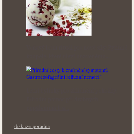
Voňavý letní rituál pro nové síly: Bylinné
koupele, které uleví unavenému…
Letní bylinky pro zklidnění pokožky:
Přírodní pomoc při drobných
popáleninách a…
diskuze-poradna