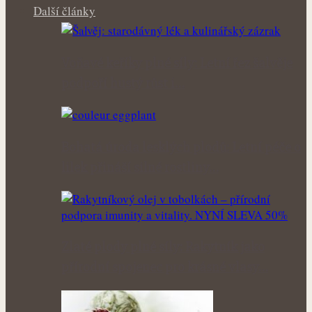
Další články
Voňavé keříky plné síly: Letní řez šalvěje
podpoří hustý růst i…
Bohatá úroda lesklých plodů: Letní péče o
lilek přináší silné rostliny…
Zlaté plody plné síly: Rakytník jako
přírodní spojenec pro krásné vlasy…