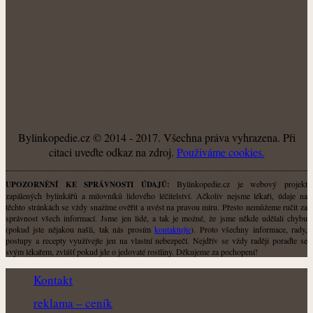
O NÁS
Bylinkopedie.cz © 2014 - 2017. Všechna práva vyhrazena. Při
citaci uveďte odkaz na zdroj.
Použiváme cookies.
Bylinkopedie.cz je webový projekt
UPOZORNĚNÍ KE SPRÁVNOSTI ÚDAJŮ:
zapálených bylinkářů a milovníků lidového léčitelství. Ačkoliv nejsme lékaři, údaje na
těchto stránkách se vždy snažíme ověřit a uvést na pravou míru. Přesto nemůžeme ručit za
správnost všech informací. Jsme jen lidé, a tak je možné, že jsme někde udělali chybu
(pokud jste nějakou našli, tak nás prosím
kontaktujte
). Proto všechny informace, rady,
postupy a recepty využívejte jen na vlastní nebezpečí. Nejdřív se vždy raději poraďte se
svým lékařem, zvlášť pokud jde o jedovaté rostliny. Děkujeme za pochopení!
Kontakt
reklama – ceník