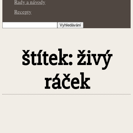
Rady a návody
Recepty
štítek: živý
ráček