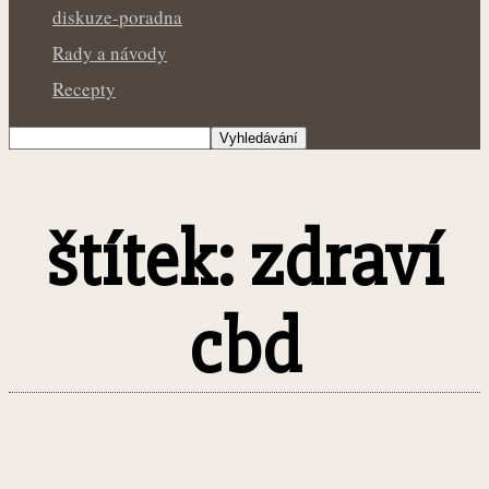
diskuze-poradna
Rady a návody
Recepty
štítek: zdraví
cbd