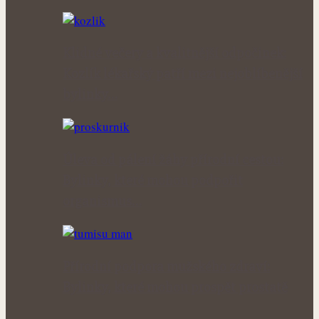
Klidné večery a kvalitnější odpočinek:
Kozlík lékařský patří mezi nejoblíbenější
bylinky…
Úleva od pálení žáhy přírodní cestou:
Bylinky, které mohou podpořit
organismus…
Přírodní podpora mužského zdraví:
Bylinky, které mohou prospět prostatě