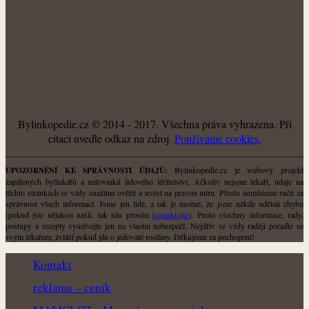
O NÁS
Bylinkopedie.cz © 2014 - 2017. Všechna práva vyhrazena. Při
citaci uveďte odkaz na zdroj.
Použiváme cookies.
Bylinkopedie.cz je webový projekt
UPOZORNĚNÍ KE SPRÁVNOSTI ÚDAJŮ:
zapálených bylinkářů a milovníků lidového léčitelství. Ačkoliv nejsme lékaři, údaje na
těchto stránkách se vždy snažíme ověřit a uvést na pravou míru. Přesto nemůžeme ručit za
správnost všech informací. Jsme jen lidé, a tak je možné, že jsme někde udělali chybu
(pokud jste nějakou našli, tak nás prosím
kontaktujte
). Proto všechny informace, rady,
postupy a recepty využívejte jen na vlastní nebezpečí. Nejdřív se vždy raději poraďte se
svým lékařem, zvlášť pokud jde o jedovaté rostliny. Děkujeme za pochopení!
Kontakt
reklama – ceník