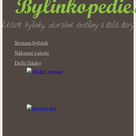
Seznam bylinek
Nákupní galerie
Další články
Šedivé vlasy pod lupou: Mohou bylinky
opravdu zpomalit jejich vznik, nebo…
Síla obyčejné kopřivy: Šálek čaje, který si
získal oblibu napříč generacemi