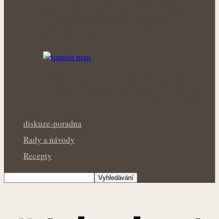
Úleva od pálení žáhy přírodní cestou:
Bylinky, které mohou podpořit
organismus…
Přírodní podpora mužského zdraví:
Bylinky, které mohou prospět prostatě
diskuze-poradna
Rady a návody
Recepty