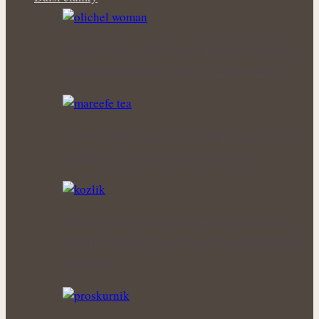
Šedivé vlasy pod lupou: Mohou bylinky
opravdu zpomalit jejich vznik, nebo…
Síla obyčejné kopřivy: Šálek čaje, který si
získal oblibu napříč generacemi
Klidné večery a kvalitnější odpočinek:
Kozlík lékařský patří mezi nejoblíbenější
bylinky…