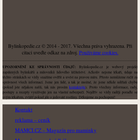
O NÁS
Bylinkopedie.cz © 2014 - 2017. Všechna práva vyhrazena. Při
citaci uveďte odkaz na zdroj.
Použiváme cookies.
Bylinkopedie.cz je webový projekt
UPOZORNĚNÍ KE SPRÁVNOSTI ÚDAJŮ:
zapálených bylinkářů a milovníků lidového léčitelství. Ačkoliv nejsme lékaři, údaje na
těchto stránkách se vždy snažíme ověřit a uvést na pravou míru. Přesto nemůžeme ručit za
správnost všech informací. Jsme jen lidé, a tak je možné, že jsme někde udělali chybu
(pokud jste nějakou našli, tak nás prosím
kontaktujte
). Proto všechny informace, rady,
postupy a recepty využívejte jen na vlastní nebezpečí. Nejdřív se vždy raději poraďte se
svým lékařem, zvlášť pokud jde o jedovaté rostliny. Děkujeme za pochopení!
Kontakt
reklama – ceník
MAMCI.CZ – Magazín pro maminky