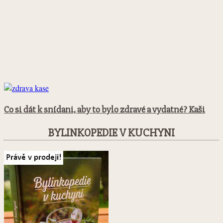
Co si dát k snídani, aby to bylo zdravé a vydatné? Kaši
BYLINKOPEDIE V KUCHYNI