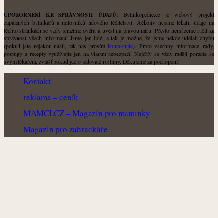
Bylinkopedie.cz je webový projekt
UPOZORNĚNÍ KE SPRÁVNOSTI ÚDAJŮ:
zapálených bylinkářů a milovníků lidového léčitelství. Ačkoliv nejsme lékaři, údaje na
těchto stránkách se vždy snažíme ověřit a uvést na pravou míru. Přesto nemůžeme ručit za
správnost všech informací. Jsme jen lidé, a tak je možné, že jsme někde udělali chybu
(pokud jste nějakou našli, tak nás prosím
kontaktujte
). Proto všechny informace, rady,
postupy a recepty využívejte jen na vlastní nebezpečí. Nejdřív se vždy raději poraďte se
svým lékařem, zvlášť pokud jde o jedovaté rostliny. Děkujeme za pochopení!
Kontakt
reklama – ceník
MAMCI.CZ – Magazín pro maminky
Magazín pro zahrádkáře