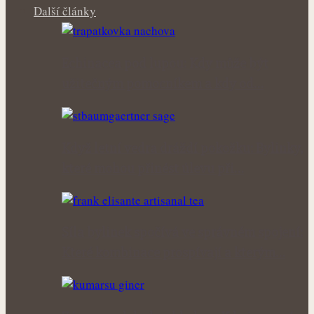
Další články
Echinacea pod lupou: Kdy může být
užitečným pomocníkem a kdy od…
Když letní vedra dráždí pokožku: Bylinky,
které mohou přinést úlevu při…
Síla bylinek spočívá ve správném spojení:
Které kombinace prospívají a kterým…