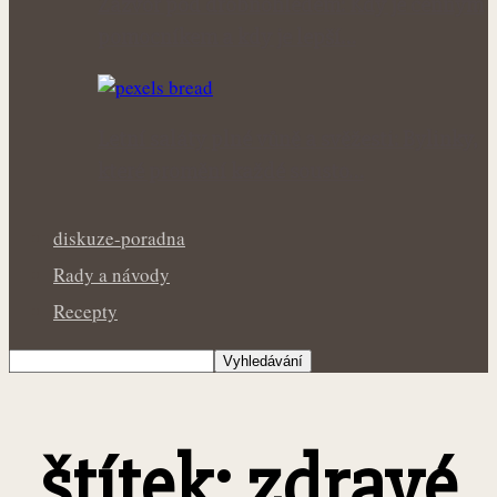
Zázvor pod drobnohledem: Kdy je cenným
pomocníkem a kdy je lepší…
Letní saláty plné vůně a svěžesti: Bylinky,
které promění každé sousto…
diskuze-poradna
Rady a návody
Recepty
štítek: zdravé