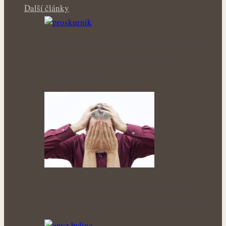
Další články
Úleva od pálení žáhy přírodní cestou:
Bylinky, které mohou podpořit
organismus…
Přírodní podpora mužského zdraví:
Bylinky, které mohou prospět prostatě