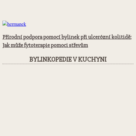
Přírodní podpora pomocí bylinek při ulcerózní kolitidě:
Jak může fytoterapie pomoci střevům
BYLINKOPEDIE V KUCHYNI