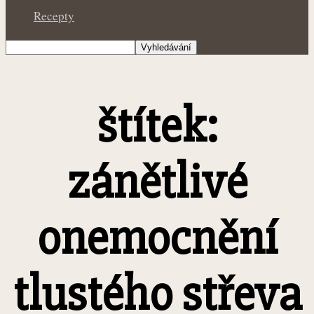
Recepty
štítek:
zánětlivé
onemocnění
tlustého střeva