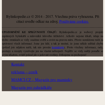
O NÁS
Bylinkopedie.cz © 2014 - 2017. Všechna práva vyhrazena. Při
citaci uveďte odkaz na zdroj.
Použiváme cookies.
Bylinkopedie.cz je webový projekt
UPOZORNĚNÍ KE SPRÁVNOSTI ÚDAJŮ:
zapálených bylinkářů a milovníků lidového léčitelství. Ačkoliv nejsme lékaři, údaje na
těchto stránkách se vždy snažíme ověřit a uvést na pravou míru. Přesto nemůžeme ručit za
správnost všech informací. Jsme jen lidé, a tak je možné, že jsme někde udělali chybu
(pokud jste nějakou našli, tak nás prosím
kontaktujte
). Proto všechny informace, rady,
postupy a recepty využívejte jen na vlastní nebezpečí. Nejdřív se vždy raději poraďte se
svým lékařem, zvlášť pokud jde o jedovaté rostliny. Děkujeme za pochopení!
Kontakt
reklama – ceník
MAMCI.CZ – Magazín pro maminky
Magazín pro zahrádkáře