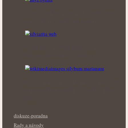
Voňavý poklad ze zahrady: Anýz okouzlí
vůní, chutí i tradičním využitím
Nová životní etapa s větší pohodou:
Menopauza a síla bylinek pro…
Nepříjemná bolest žlučníku nemusí být
jen následkem těžkého jídla: Bylinky
jako…
diskuze-poradna
Rady a návody