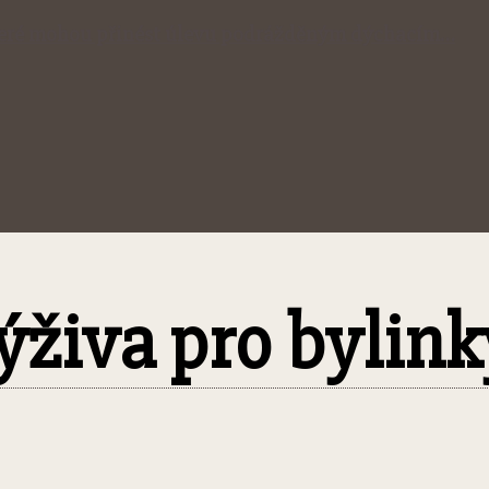
 které mohou přinést úlevu podrážděným dýchacím…
výživa pro bylink