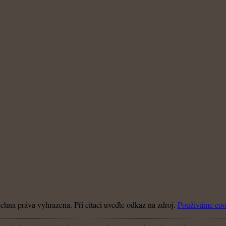
hna práva vyhrazena. Při citaci uveďte odkaz na zdroj.
Použiváme coo
linkářů a milovníků lidového léčitelství. Ačkoliv nejsme lékaři, údaje na těchto stránkách se 
udělali chybu (pokud jste nějakou našli, tak nás prosím
kontaktujte
). Proto všechny informace,
liny. Děkujeme za pochopení!