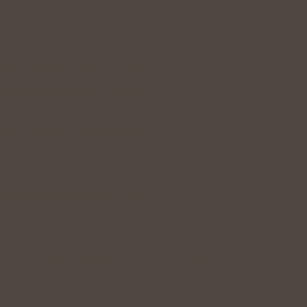
omocníkem a kdy je lepší…
 které promění každé sousto…
, které mohou podpořit péči o…
ylinky, které mohou přinést úlevu po…