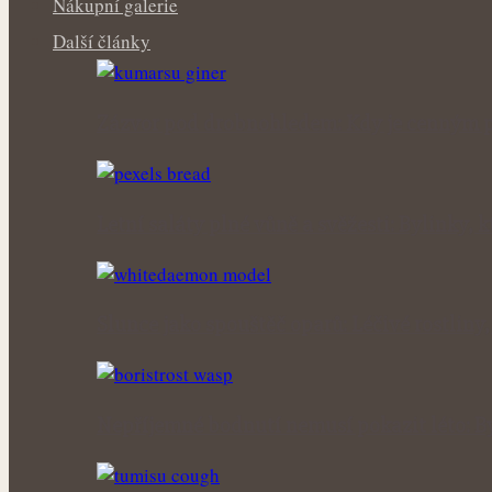
Nákupní galerie
Další články
Zázvor pod drobnohledem: Kdy je cenným p
Letní saláty plné vůně a svěžesti: Bylinky,
Slunce jako spouštěč oparů: Léčivé rostliny
Nepříjemné bodnutí nemusí pokazit léto: B