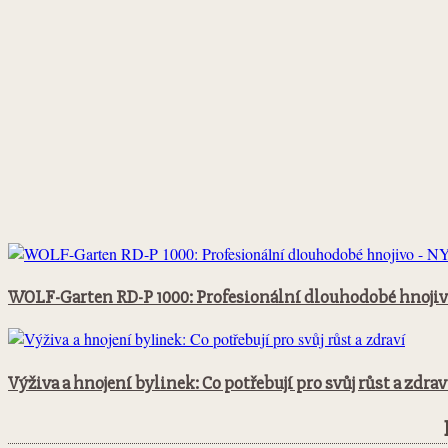
WOLF-Garten RD-P 1000: Profesionální dlouhodobé hnoji
Výživa a hnojení bylinek: Co potřebují pro svůj růst a zdrav