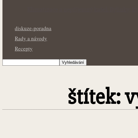
Klimatizace a nepříjemný kašel: Bylinky,
diskuze-poradna
Rady a návody
Recepty
štítek: 