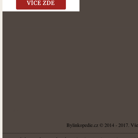
O NÁS
Bylinkopedie.cz © 2014 - 2017. Všec
Bylinkopedie.cz je webový projekt zapálených by
UPOZORNĚNÍ KE SPRÁVNOSTI ÚDAJŮ:
nemůžeme ručit za správnost všech informací. Jsme jen lidé, a tak je možné, že jsme někde 
nebezpečí. Nejdřív se vždy raději poraďte se svým lékařem, zvlášť pokud jde o jedovaté rost
Kontakt
reklama – ceník
MAMCI.CZ – Magazín pro maminky
Magazín pro zahrádkáře