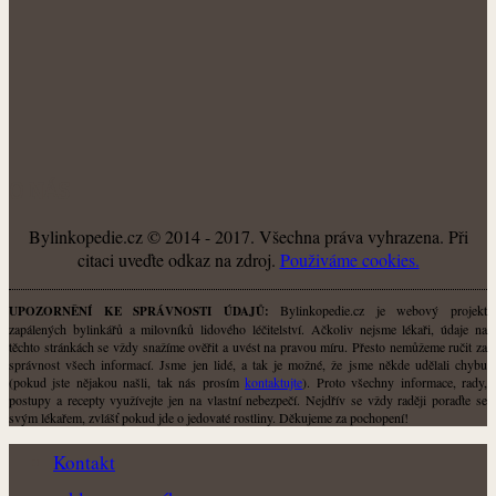
O NÁS
Bylinkopedie.cz © 2014 - 2017. Všechna práva vyhrazena. Při
citaci uveďte odkaz na zdroj.
Použiváme cookies.
Bylinkopedie.cz je webový projekt
UPOZORNĚNÍ KE SPRÁVNOSTI ÚDAJŮ:
zapálených bylinkářů a milovníků lidového léčitelství. Ačkoliv nejsme lékaři, údaje na
těchto stránkách se vždy snažíme ověřit a uvést na pravou míru. Přesto nemůžeme ručit za
správnost všech informací. Jsme jen lidé, a tak je možné, že jsme někde udělali chybu
(pokud jste nějakou našli, tak nás prosím
kontaktujte
). Proto všechny informace, rady,
postupy a recepty využívejte jen na vlastní nebezpečí. Nejdřív se vždy raději poraďte se
svým lékařem, zvlášť pokud jde o jedovaté rostliny. Děkujeme za pochopení!
Kontakt