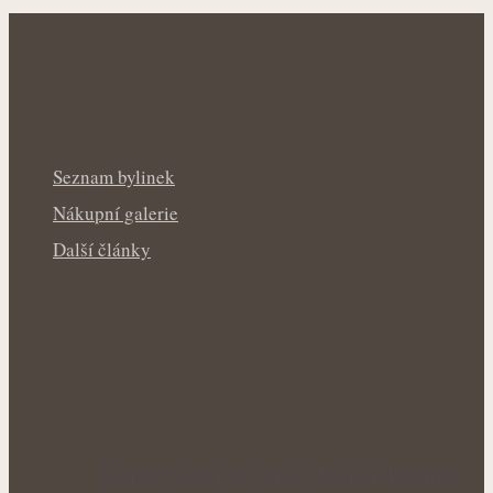
Seznam bylinek
Nákupní galerie
Další články
Šedivé vlasy pod lupou: Mohou bylinky