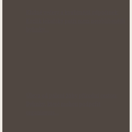
Klidné večery a kvalitnější odpočinek:
Kozlík lékařský patří mezi nejoblíbenější
bylinky…
Úleva od pálení žáhy přírodní cestou:
Bylinky, které mohou podpořit
organismus…