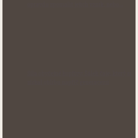
opravdu zpomalit jejich vznik, nebo…
Síla obyčejné kopřivy: Šálek čaje, který si
získal oblibu napříč generacemi