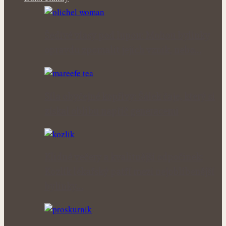
Šedivé vlasy pod lupou: Mohou bylinky
opravdu zpomalit jejich vznik, nebo…
Síla obyčejné kopřivy: Šálek čaje, který si
získal oblibu napříč generacemi
Klidné večery a kvalitnější odpočinek:
Kozlík lékařský patří mezi nejoblíbenější
bylinky…