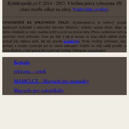
Bylinkopedie.cz © 2014 - 2017. Všechna práva vyhrazena. Při
citaci uveďte odkaz na zdroj.
Použiváme cookies.
Bylinkopedie.cz je webový projekt
UPOZORNĚNÍ KE SPRÁVNOSTI ÚDAJŮ:
zapálených bylinkářů a milovníků lidového léčitelství. Ačkoliv nejsme lékaři, údaje na
těchto stránkách se vždy snažíme ověřit a uvést na pravou míru. Přesto nemůžeme ručit za
správnost všech informací. Jsme jen lidé, a tak je možné, že jsme někde udělali chybu
(pokud jste nějakou našli, tak nás prosím
kontaktujte
). Proto všechny informace, rady,
postupy a recepty využívejte jen na vlastní nebezpečí. Nejdřív se vždy raději poraďte se
svým lékařem, zvlášť pokud jde o jedovaté rostliny. Děkujeme za pochopení!
Kontakt
reklama – ceník
MAMCI.CZ – Magazín pro maminky
Magazín pro zahrádkáře