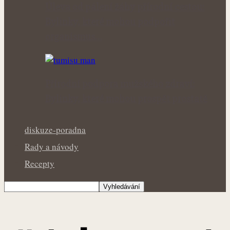
Úleva od pálení žáhy přírodní cestou:
Bylinky, které mohou podpořit
organismus…
Přírodní podpora mužského zdraví:
Bylinky, které mohou prospět prostatě
diskuze-poradna
Rady a návody
Recepty