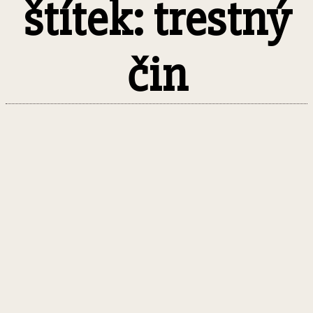
štítek: trestný
čin