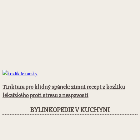
Tinktura pro klidný spánek: zimní recept z kozlíku
lékařského proti stresu a nespavosti
BYLINKOPEDIE V KUCHYNI