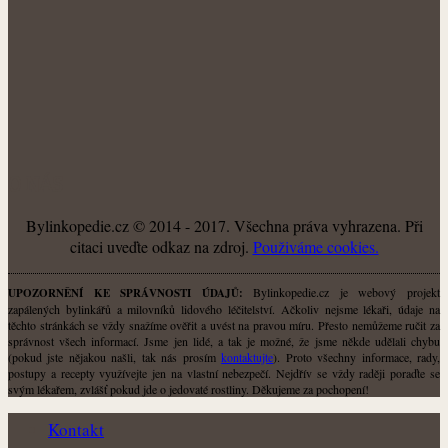
O NÁS
Bylinkopedie.cz © 2014 - 2017. Všechna práva vyhrazena. Při
citaci uveďte odkaz na zdroj.
Použiváme cookies.
Bylinkopedie.cz je webový projekt
UPOZORNĚNÍ KE SPRÁVNOSTI ÚDAJŮ:
zapálených bylinkářů a milovníků lidového léčitelství. Ačkoliv nejsme lékaři, údaje na
těchto stránkách se vždy snažíme ověřit a uvést na pravou míru. Přesto nemůžeme ručit za
správnost všech informací. Jsme jen lidé, a tak je možné, že jsme někde udělali chybu
(pokud jste nějakou našli, tak nás prosím
kontaktujte
). Proto všechny informace, rady,
postupy a recepty využívejte jen na vlastní nebezpečí. Nejdřív se vždy raději poraďte se
svým lékařem, zvlášť pokud jde o jedovaté rostliny. Děkujeme za pochopení!
Kontakt