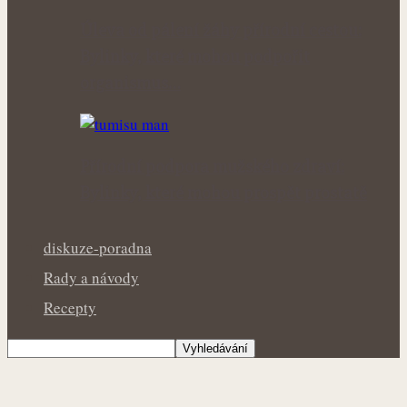
Úleva od pálení žáhy přírodní cestou:
Bylinky, které mohou podpořit
organismus…
Přírodní podpora mužského zdraví:
Bylinky, které mohou prospět prostatě
diskuze-poradna
Rady a návody
Recepty