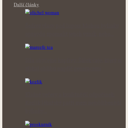
Další články
Šedivé vlasy pod lupou: Mohou bylinky
opravdu zpomalit jejich vznik, nebo…
Síla obyčejné kopřivy: Šálek čaje, který si
získal oblibu napříč generacemi
Klidné večery a kvalitnější odpočinek:
Kozlík lékařský patří mezi nejoblíbenější
bylinky…