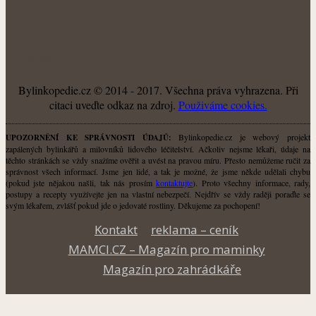
O NÁS
Bylinkopedie.cz © 2014 - 2017. Všechna práva vyhrazena. Při
citaci uveďte odkaz na zdroj.
Použiváme cookies.
Bylinkopedie.cz je webový projekt
UPOZORNĚNÍ KE SPRÁVNOSTI ÚDAJŮ:
zapálených bylinkářů a milovníků lidového léčitelství. Ačkoliv nejsme lékaři, údaje na
těchto stránkách se vždy snažíme ověřit a uvést na pravou míru. Přesto nemůžeme ručit za
správnost všech informací. Jsme jen lidé, a tak je možné, že jsme někde udělali chybu
(pokud jste nějakou našli, tak nás prosím
kontaktujte
). Proto všechny informace, rady,
postupy a recepty využívejte jen na vlastní nebezpečí. Nejdřív se vždy raději poraďte se
svým lékařem, zvlášť pokud jde o jedovaté rostliny. Děkujeme za pochopení!
Kontakt
reklama – ceník
MAMCI.CZ – Magazín pro maminky
Magazín pro zahrádkáře