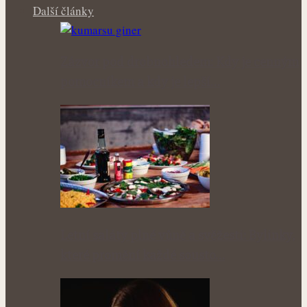
Další články
Zázvor pod drobnohledem: Kdy je cenným
pomocníkem a kdy je lepší…
Letní saláty plné vůně a svěžesti: Bylinky,
které promění každé sousto…