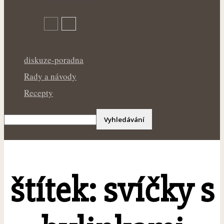
diskuze-poradna
Rady a návody
Recepty
štítek: svíčky s