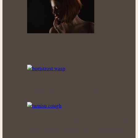
Slunce jako spouštěč oparů: Léčivé
rostliny, které mohou podpořit péči o…
Nepříjemné bodnutí nemusí pokazit léto:
Bylinky, které mohou přinést úlevu po…
Klimatizace a nepříjemný kašel: Bylinky,
které mohou přinést úlevu podrážděným
dýchacím…