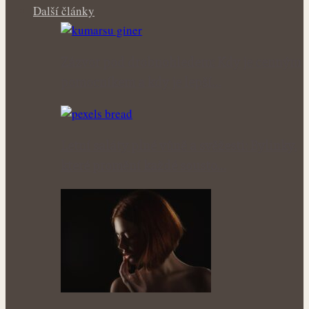
Další články
Zázvor pod drobnohledem: Kdy je cenným
pomocníkem a kdy je lepší…
Letní saláty plné vůně a svěžesti: Bylinky,
které promění každé sousto…