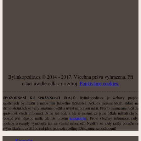
O NÁS
Bylinkopedie.cz © 2014 - 2017. Všechna práva vyhrazena. Při
citaci uveďte odkaz na zdroj.
Použiváme cookies.
Bylinkopedie.cz je webový projekt
UPOZORNĚNÍ KE SPRÁVNOSTI ÚDAJŮ:
zapálených bylinkářů a milovníků lidového léčitelství. Ačkoliv nejsme lékaři, údaje na
těchto stránkách se vždy snažíme ověřit a uvést na pravou míru. Přesto nemůžeme ručit za
správnost všech informací. Jsme jen lidé, a tak je možné, že jsme někde udělali chybu
(pokud jste nějakou našli, tak nás prosím
kontaktujte
). Proto všechny informace, rady,
postupy a recepty využívejte jen na vlastní nebezpečí. Nejdřív se vždy raději poraďte se
svým lékařem, zvlášť pokud jde o jedovaté rostliny. Děkujeme za pochopení!
Kontakt