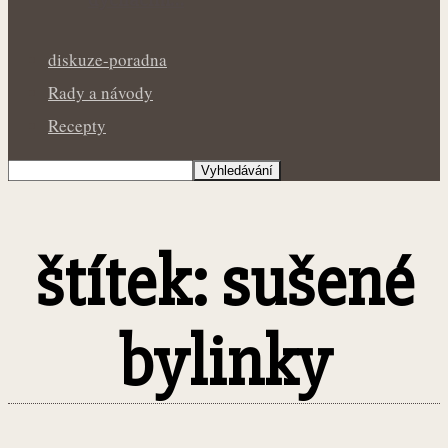
diskuze-poradna
Rady a návody
Recepty
štítek: sušené
bylinky