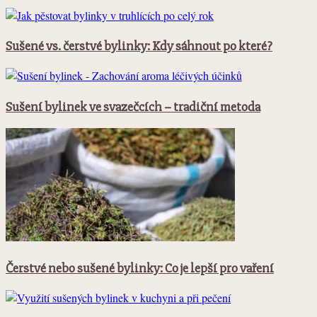
Sušené vs. čerstvé bylinky: Kdy sáhnout po které?
Sušení bylinek ve svazečcích – tradiční metoda
Čerstvé nebo sušené bylinky: Co je lepší pro vaření