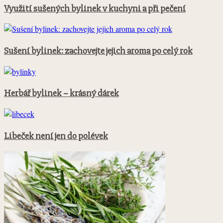
Využití sušených bylinek v kuchyni a při pečení
Sušení bylinek: zachovejte jejich aroma po celý rok
Herbář bylinek – krásný dárek
Libeček není jen do polévek