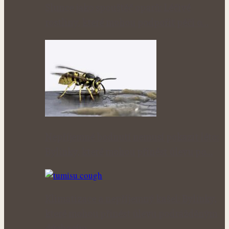
Slunce jako spouštěč oparů: Léčivé
rostliny, které mohou podpořit péči o…
Nepříjemné bodnutí nemusí pokazit léto:
Bylinky, které mohou přinést úlevu po…
Klimatizace a nepříjemný kašel: Bylinky,
které mohou přinést úlevu podrážděným
dýchacím…