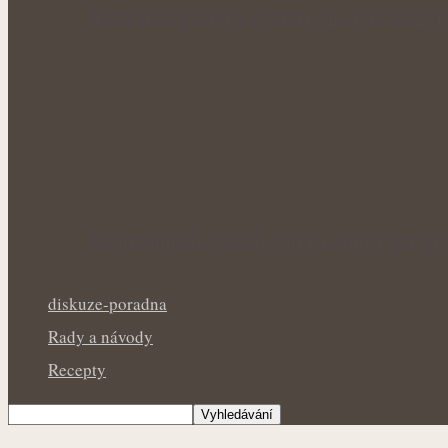
Nová životní etapa s větší pohodou: Menop
Nepříjemná bolest žlučníku nemusí být jen 
diskuze-poradna
Rady a návody
Recepty