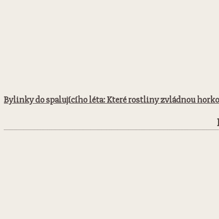
Bylinky do spalujícího léta: Které rostliny zvládnou horko