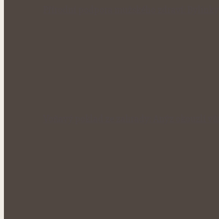
Přírodní podpora mužského zdraví: Bylinky
Voňavý poklad ze zahrady: Anýz okouzlí vůn