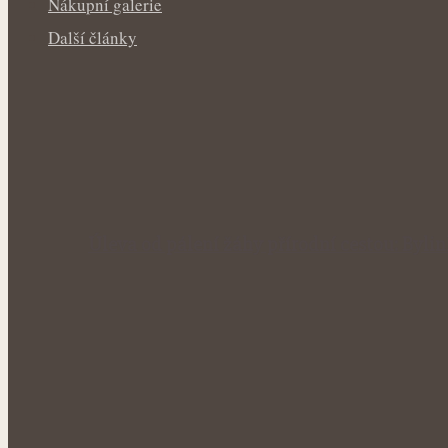
Nákupní galerie
Další články
Úleva od pálení žáhy přírodní cestou: Byl