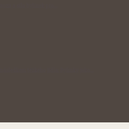
auza a síla bylinek pro…
následkem těžkého jídla: Bylinky jako…