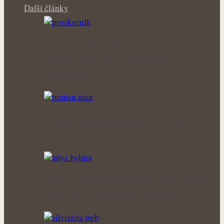
Další články
Úleva od pálení žáhy přírodní cestou:
Bylinky, které mohou podpořit
organismus…
Přírodní podpora mužského zdraví:
Bylinky, které mohou prospět prostatě
Voňavý poklad ze zahrady: Anýz okouzlí
vůní, chutí i tradičním využitím