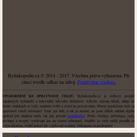
O NÁS
Bylinkopedie.cz © 2014 - 2017. Všechna práva vyhrazena. Při
citaci uveďte odkaz na zdroj.
Použiváme cookies.
Bylinkopedie.cz je webový projekt
UPOZORNĚNÍ KE SPRÁVNOSTI ÚDAJŮ:
zapálených bylinkářů a milovníků lidového léčitelství. Ačkoliv nejsme lékaři, údaje na
těchto stránkách se vždy snažíme ověřit a uvést na pravou míru. Přesto nemůžeme ručit za
správnost všech informací. Jsme jen lidé, a tak je možné, že jsme někde udělali chybu
(pokud jste nějakou našli, tak nás prosím
kontaktujte
). Proto všechny informace, rady,
postupy a recepty využívejte jen na vlastní nebezpečí. Nejdřív se vždy raději poraďte se
svým lékařem, zvlášť pokud jde o jedovaté rostliny. Děkujeme za pochopení!