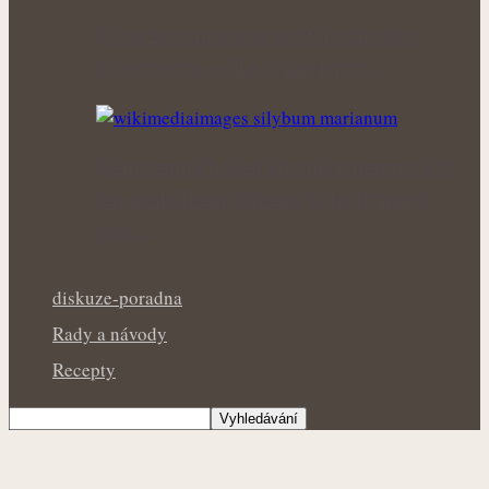
Nová životní etapa s větší pohodou:
Menopauza a síla bylinek pro…
Nepříjemná bolest žlučníku nemusí být
jen následkem těžkého jídla: Bylinky
jako…
diskuze-poradna
Rady a návody
Recepty