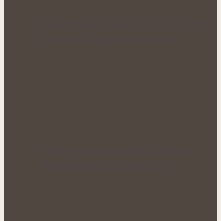
Voňavý poklad ze zahrady: Anýz okouzlí
vůní, chutí i tradičním využitím
Nová životní etapa s větší pohodou:
Menopauza a síla bylinek pro…