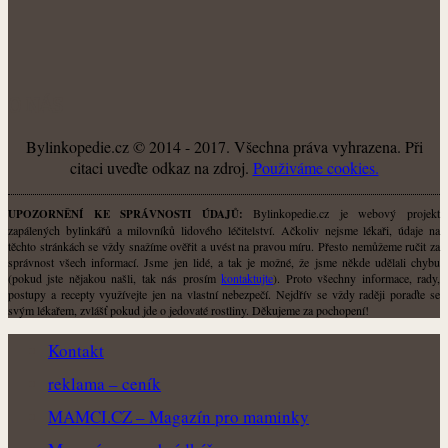
O NÁS
Bylinkopedie.cz © 2014 - 2017. Všechna práva vyhrazena. Při
citaci uveďte odkaz na zdroj.
Použiváme cookies.
Bylinkopedie.cz je webový projekt
UPOZORNĚNÍ KE SPRÁVNOSTI ÚDAJŮ:
zapálených bylinkářů a milovníků lidového léčitelství. Ačkoliv nejsme lékaři, údaje na
těchto stránkách se vždy snažíme ověřit a uvést na pravou míru. Přesto nemůžeme ručit za
správnost všech informací. Jsme jen lidé, a tak je možné, že jsme někde udělali chybu
(pokud jste nějakou našli, tak nás prosím
kontaktujte
). Proto všechny informace, rady,
postupy a recepty využívejte jen na vlastní nebezpečí. Nejdřív se vždy raději poraďte se
svým lékařem, zvlášť pokud jde o jedovaté rostliny. Děkujeme za pochopení!
Kontakt
reklama – ceník
MAMCI.CZ – Magazín pro maminky