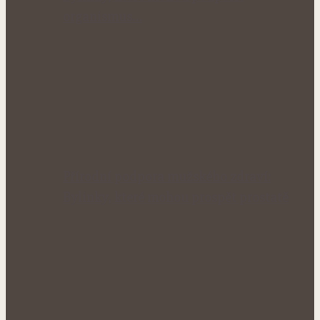
organismus…
Přírodní podpora mužského zdraví:
Bylinky, které mohou prospět prostatě