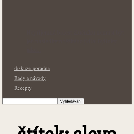
Nepříjemná bolest žlučníku nemusí být
jen následkem těžkého jídla: Bylinky
jako…
diskuze-poradna
Rady a návody
Recepty