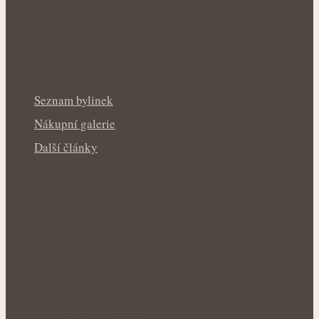
Seznam bylinek
Nákupní galerie
Další články
Úleva od pálení žáhy přírodní cestou:
Bylinky, které mohou podpořit