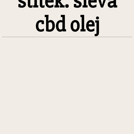
štítek: sleva
cbd olej