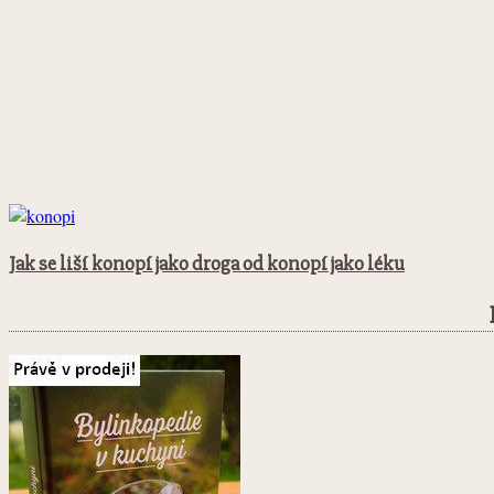
Jak se liší konopí jako droga od konopí jako léku