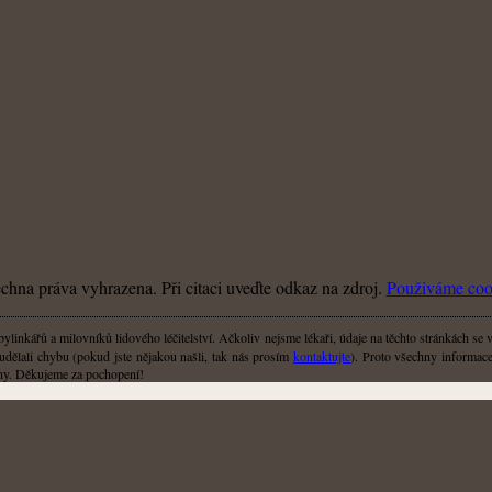
hna práva vyhrazena. Při citaci uveďte odkaz na zdroj.
Použiváme coo
linkářů a milovníků lidového léčitelství. Ačkoliv nejsme lékaři, údaje na těchto stránkách se 
udělali chybu (pokud jste nějakou našli, tak nás prosím
kontaktujte
). Proto všechny informace,
liny. Děkujeme za pochopení!