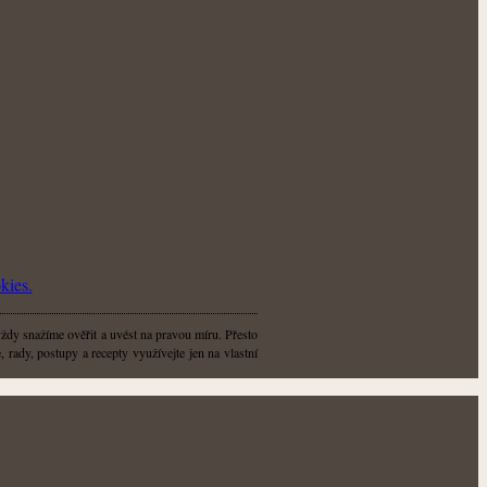
kies.
vždy snažíme ověřit a uvést na pravou míru. Přesto
 rady, postupy a recepty využívejte jen na vlastní