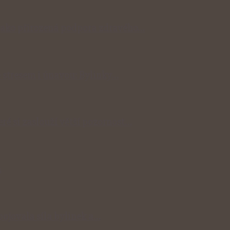
y jako přirozená podpora zdravého…
 stresem i únavou: Bylinky…
eré si zaslouží větší pozornost…
m
spojovala síla bylinek a…