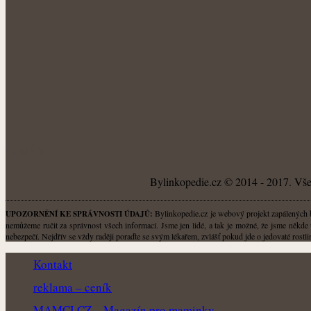
O NÁS
Bylinkopedie.cz © 2014 - 2017. Všec
Bylinkopedie.cz je webový projekt zapálených by
UPOZORNĚNÍ KE SPRÁVNOSTI ÚDAJŮ:
nemůžeme ručit za správnost všech informací. Jsme jen lidé, a tak je možné, že jsme někde 
nebezpečí. Nejdřív se vždy raději poraďte se svým lékařem, zvlášť pokud jde o jedovaté rost
Kontakt
reklama – ceník
MAMCI.CZ – Magazín pro maminky