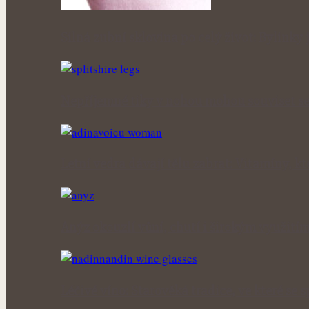
Silná zubní sklovina po celý život: Bylink
Nepříjemné tiky v nohou mohou souviset se
Letní vedra dávají tělu zabrat: Vitamíny, kt
Anýz okouzlí vůní, chutí i širokým využití
Léčivé víno: Starověká tradice, ve které se 