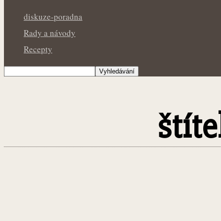
diskuze-poradna
Rady a návody
Recepty
štít