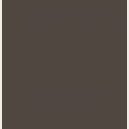
Klidné večery a kvalitnější odpočinek:
Kozlík lékařský patří mezi nejoblíbenější
bylinky…
Úleva od pálení žáhy přírodní cestou:
Bylinky, které mohou podpořit
organismus…