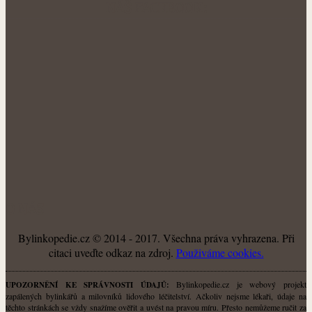
NÁŠ FACEBOOK:
O NÁS
Bylinkopedie.cz © 2014 - 2017. Všechna práva vyhrazena. Při
citaci uveďte odkaz na zdroj.
Použiváme cookies.
Bylinkopedie.cz je webový projekt
UPOZORNĚNÍ KE SPRÁVNOSTI ÚDAJŮ:
zapálených bylinkářů a milovníků lidového léčitelství. Ačkoliv nejsme lékaři, údaje na
těchto stránkách se vždy snažíme ověřit a uvést na pravou míru. Přesto nemůžeme ručit za