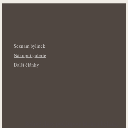
Seznam bylinek
Nákupní galerie
Další články
Šedivé vlasy pod lupou: Mohou bylinky