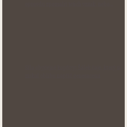
opravdu zpomalit jejich vznik, nebo…
Síla obyčejné kopřivy: Šálek čaje, který si
získal oblibu napříč generacemi