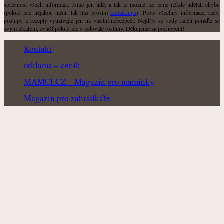
správnost všech informací. Jsme jen lidé, a tak je možné, že jsme někde udělali chybu
(pokud jste nějakou našli, tak nás prosím
kontaktujte
). Proto všechny informace, rady,
postupy a recepty využívejte jen na vlastní nebezpečí. Nejdřív se vždy raději poraďte se
svým lékařem, zvlášť pokud jde o jedovaté rostliny. Děkujeme za pochopení!
Kontakt
reklama – ceník
MAMCI.CZ – Magazín pro maminky
Magazín pro zahrádkáře