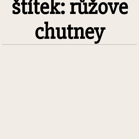
štítek: růžove
chutney