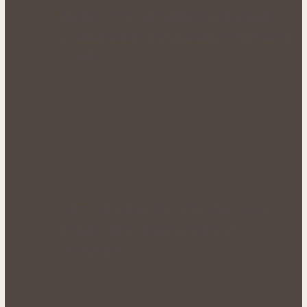
Klidné večery a kvalitnější odpočinek:
Kozlík lékařský patří mezi nejoblíbenější
bylinky…
Úleva od pálení žáhy přírodní cestou:
Bylinky, které mohou podpořit
organismus…