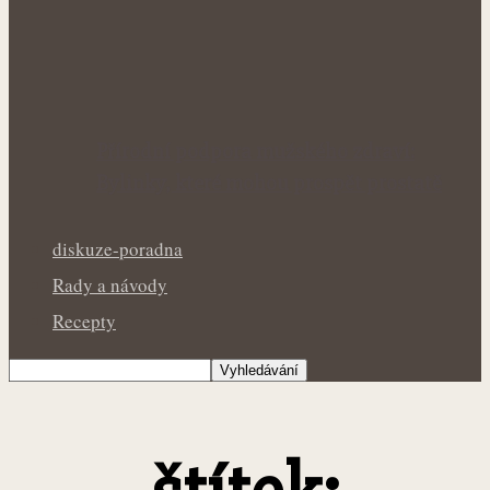
Přírodní podpora mužského zdraví:
Bylinky, které mohou prospět prostatě
diskuze-poradna
Rady a návody
Recepty