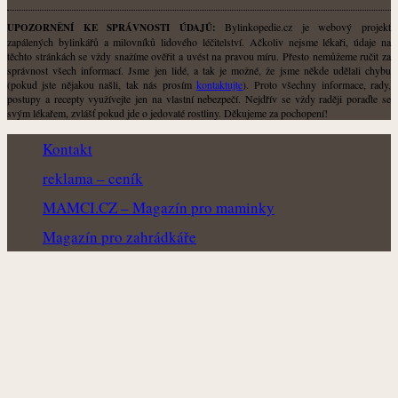
Bylinkopedie.cz je webový projekt
UPOZORNĚNÍ KE SPRÁVNOSTI ÚDAJŮ:
zapálených bylinkářů a milovníků lidového léčitelství. Ačkoliv nejsme lékaři, údaje na
těchto stránkách se vždy snažíme ověřit a uvést na pravou míru. Přesto nemůžeme ručit za
správnost všech informací. Jsme jen lidé, a tak je možné, že jsme někde udělali chybu
(pokud jste nějakou našli, tak nás prosím
kontaktujte
). Proto všechny informace, rady,
postupy a recepty využívejte jen na vlastní nebezpečí. Nejdřív se vždy raději poraďte se
svým lékařem, zvlášť pokud jde o jedovaté rostliny. Děkujeme za pochopení!
Kontakt
reklama – ceník
MAMCI.CZ – Magazín pro maminky
Magazín pro zahrádkáře