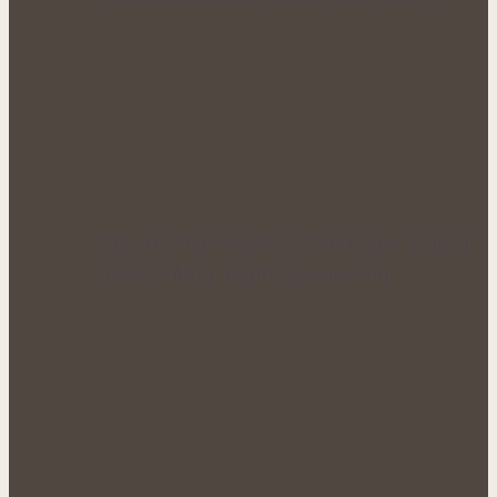
Síla obyčejné kopřivy: Šálek čaje, který si
získal oblibu napříč generacemi