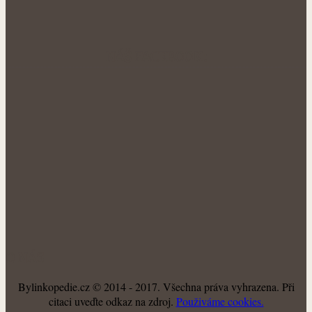
NÁŠ FACEBOOK:
O NÁS
Bylinkopedie.cz © 2014 - 2017. Všechna práva vyhrazena. Při
citaci uveďte odkaz na zdroj.
Použiváme cookies.