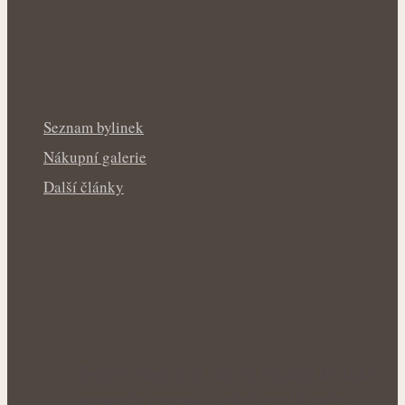
Seznam bylinek
Nákupní galerie
Další články
Šedivé vlasy pod lupou: Mohou bylinky
opravdu zpomalit jejich vznik, nebo…