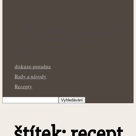
Letní bylinky pro zklidnění pokožky:
Přírodní pomoc při drobných
popáleninách a…
diskuze-poradna
Rady a návody
Recepty
štítek: recept