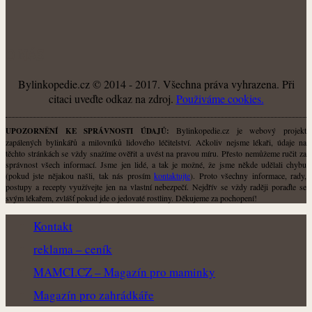
O NÁS
Bylinkopedie.cz © 2014 - 2017. Všechna práva vyhrazena. Při
citaci uveďte odkaz na zdroj.
Použiváme cookies.
Bylinkopedie.cz je webový projekt
UPOZORNĚNÍ KE SPRÁVNOSTI ÚDAJŮ:
zapálených bylinkářů a milovníků lidového léčitelství. Ačkoliv nejsme lékaři, údaje na
těchto stránkách se vždy snažíme ověřit a uvést na pravou míru. Přesto nemůžeme ručit za
správnost všech informací. Jsme jen lidé, a tak je možné, že jsme někde udělali chybu
(pokud jste nějakou našli, tak nás prosím
kontaktujte
). Proto všechny informace, rady,
postupy a recepty využívejte jen na vlastní nebezpečí. Nejdřív se vždy raději poraďte se
svým lékařem, zvlášť pokud jde o jedovaté rostliny. Děkujeme za pochopení!
Kontakt
reklama – ceník
MAMCI.CZ – Magazín pro maminky
Magazín pro zahrádkáře