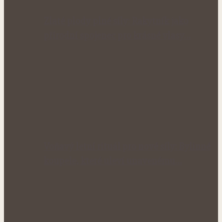
Zlaté plody plné síly: Rakytník jako
přírodní spojenec pro krásné vlasy…
Voňavý letní rituál pro nové síly: Bylinné
koupele, které uleví unavenému…