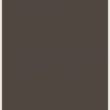
podpoří hustý růst i…
Bohatá úroda lesklých plodů: Letní péče o
lilek přináší silné rostliny…