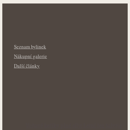
Seznam bylinek
Nákupní galerie
Další články
Voňavé keříky plné síly: Letní řez šalvěje