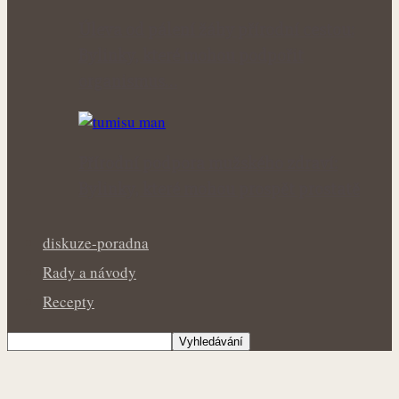
Úleva od pálení žáhy přírodní cestou:
Bylinky, které mohou podpořit
organismus…
Přírodní podpora mužského zdraví:
Bylinky, které mohou prospět prostatě
diskuze-poradna
Rady a návody
Recepty