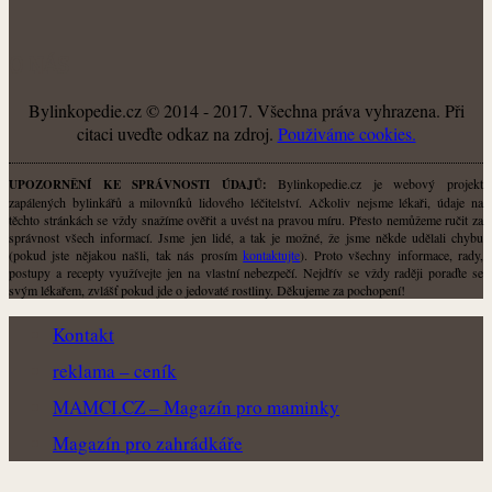
O NÁS
Bylinkopedie.cz © 2014 - 2017. Všechna práva vyhrazena. Při
citaci uveďte odkaz na zdroj.
Použiváme cookies.
Bylinkopedie.cz je webový projekt
UPOZORNĚNÍ KE SPRÁVNOSTI ÚDAJŮ:
zapálených bylinkářů a milovníků lidového léčitelství. Ačkoliv nejsme lékaři, údaje na
těchto stránkách se vždy snažíme ověřit a uvést na pravou míru. Přesto nemůžeme ručit za
správnost všech informací. Jsme jen lidé, a tak je možné, že jsme někde udělali chybu
(pokud jste nějakou našli, tak nás prosím
kontaktujte
). Proto všechny informace, rady,
postupy a recepty využívejte jen na vlastní nebezpečí. Nejdřív se vždy raději poraďte se
svým lékařem, zvlášť pokud jde o jedovaté rostliny. Děkujeme za pochopení!
Kontakt
reklama – ceník
MAMCI.CZ – Magazín pro maminky
Magazín pro zahrádkáře