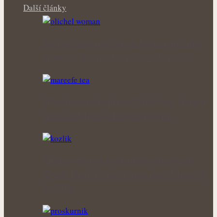
Další články
Šedivé vlasy pod lupou: Mohou bylinky
opravdu zpomalit jejich vznik, nebo…
Síla obyčejné kopřivy: Šálek čaje, který si
získal oblibu napříč generacemi
Klidné večery a kvalitnější odpočinek:
Kozlík lékařský patří mezi nejoblíbenější
bylinky…