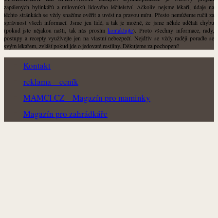
zapálených bylinkářů a milovníků lidového léčitelství. Ačkoliv nejsme lékaři, údaje na
těchto stránkách se vždy snažíme ověřit a uvést na pravou míru. Přesto nemůžeme ručit za
správnost všech informací. Jsme jen lidé, a tak je možné, že jsme někde udělali chybu
(pokud jste nějakou našli, tak nás prosím
kontaktujte
). Proto všechny informace, rady,
postupy a recepty využívejte jen na vlastní nebezpečí. Nejdřív se vždy raději poraďte se
svým lékařem, zvlášť pokud jde o jedovaté rostliny. Děkujeme za pochopení!
Kontakt
reklama – ceník
MAMCI.CZ – Magazín pro maminky
Magazín pro zahrádkáře