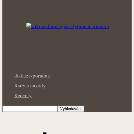
Nová životní etapa s větší pohodou:
Menopauza a síla bylinek pro…
Nepříjemná bolest žlučníku nemusí být
jen následkem těžkého jídla: Bylinky
jako…
diskuze-poradna
Rady a návody
Recepty