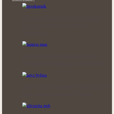
Úleva od pálení žáhy přírodní cestou:
Bylinky, které mohou podpořit
organismus…
Přírodní podpora mužského zdraví:
Bylinky, které mohou prospět prostatě
Voňavý poklad ze zahrady: Anýz okouzlí
vůní, chutí i tradičním využitím