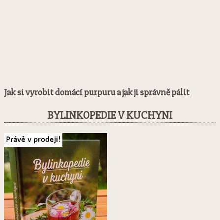
Jak si vyrobit domácí purpuru a jak ji správně pálit
BYLINKOPEDIE V KUCHYNI