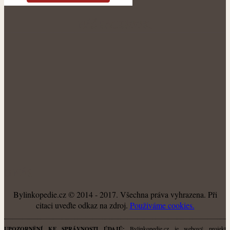
NÁŠ FACEBOOK:
O NÁS
Bylinkopedie.cz © 2014 - 2017. Všechna práva vyhrazena. Při
citaci uveďte odkaz na zdroj.
Použiváme cookies.
Bylinkopedie.cz je webový projekt
UPOZORNĚNÍ KE SPRÁVNOSTI ÚDAJŮ: