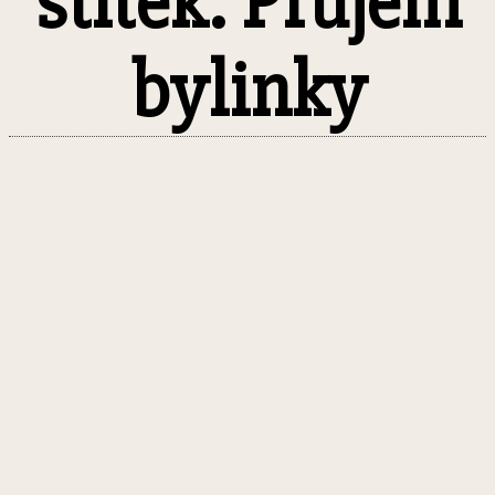
štítek: Průjem
bylinky