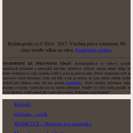
O NÁS
Bylinkopedie.cz © 2014 - 2017. Všechna práva vyhrazena. Při
citaci uveďte odkaz na zdroj.
Použiváme cookies.
Bylinkopedie.cz je webový projekt
UPOZORNĚNÍ KE SPRÁVNOSTI ÚDAJŮ:
zapálených bylinkářů a milovníků lidového léčitelství. Ačkoliv nejsme lékaři, údaje na
těchto stránkách se vždy snažíme ověřit a uvést na pravou míru. Přesto nemůžeme ručit za
správnost všech informací. Jsme jen lidé, a tak je možné, že jsme někde udělali chybu
(pokud jste nějakou našli, tak nás prosím
kontaktujte
). Proto všechny informace, rady,
postupy a recepty využívejte jen na vlastní nebezpečí. Nejdřív se vždy raději poraďte se
svým lékařem, zvlášť pokud jde o jedovaté rostliny. Děkujeme za pochopení!
Kontakt
reklama – ceník
MAMCI.CZ – Magazín pro maminky