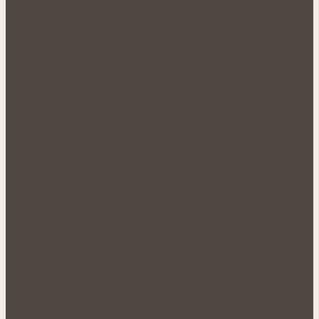
Voňavý poklad ze zahrady: Anýz okouzlí
vůní, chutí i tradičním využitím
Nová životní etapa s větší pohodou:
Menopauza a síla bylinek pro…