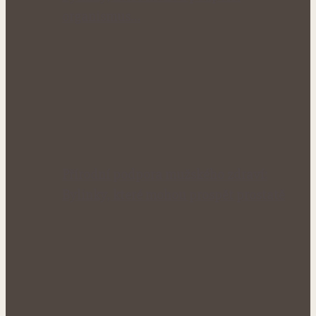
organismus…
Přírodní podpora mužského zdraví:
Bylinky, které mohou prospět prostatě