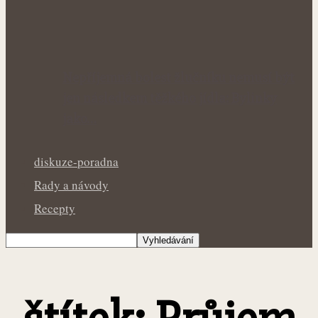
Nepříjemná bolest žlučníku nemusí být
jen následkem těžkého jídla: Bylinky
jako…
diskuze-poradna
Rady a návody
Recepty