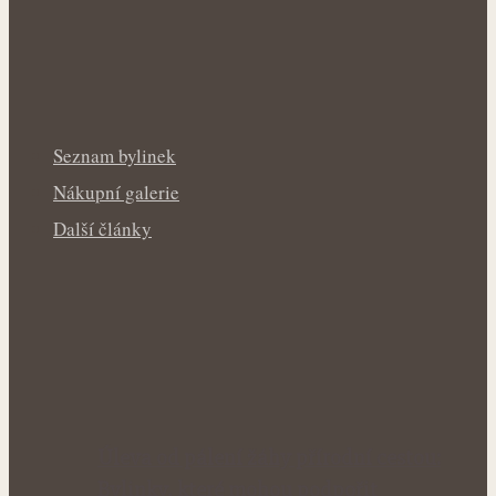
Seznam bylinek
Nákupní galerie
Další články
Úleva od pálení žáhy přírodní cestou:
Bylinky, které mohou podpořit