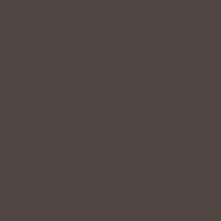
získal oblibu napříč generacemi
ík lékařský patří mezi nejoblíbenější bylinky…