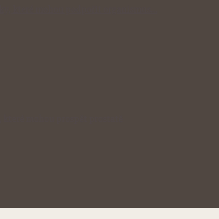
inky, které mohou podpořit organismus…
, které mohou prospět prostatě