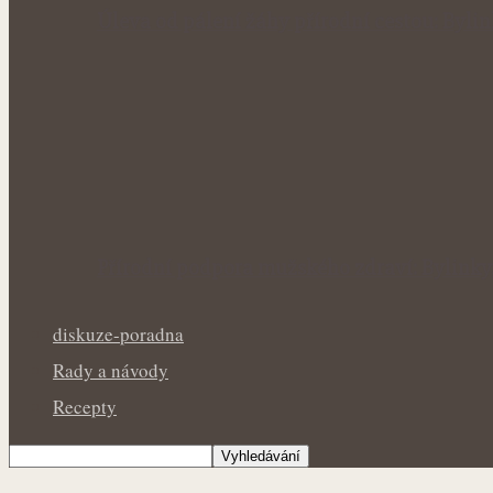
Úleva od pálení žáhy přírodní cestou: Byl
Přírodní podpora mužského zdraví: Bylinky
diskuze-poradna
Rady a návody
Recepty