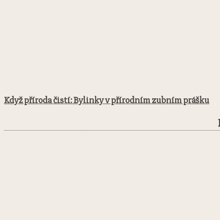
Když příroda čistí: Bylinky v přírodním zubním prášku