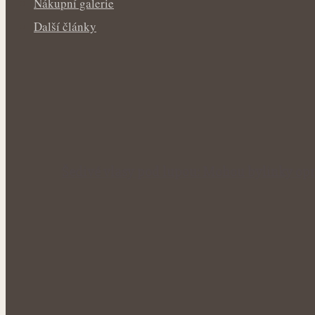
Nákupní galerie
Další články
Šedivé vlasy pod lupou: Mohou bylinky opr