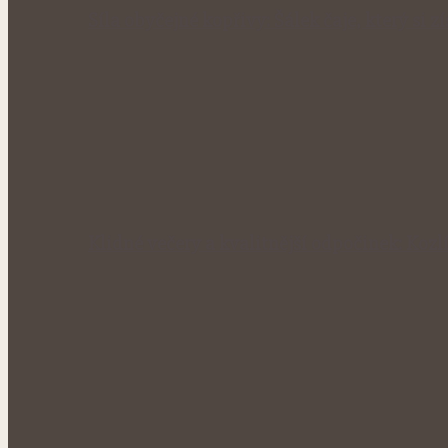
Síla obyčejné kopřivy: Šálek čaje, který si 
Klidné večery a kvalitnější odpočinek: Kozl