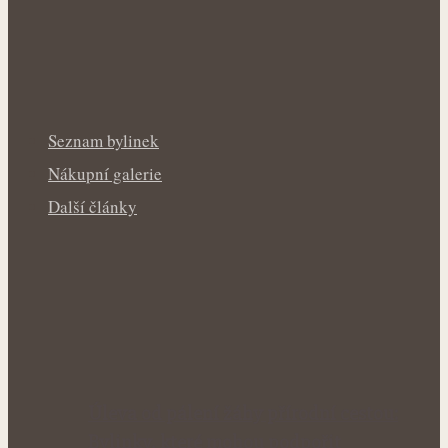
Seznam bylinek
Nákupní galerie
Další články
Úleva od pálení žáhy přírodní cestou:
Bylinky, které mohou podpořit