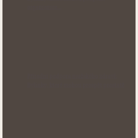
organismus…
Přírodní podpora mužského zdraví:
Bylinky, které mohou prospět prostatě