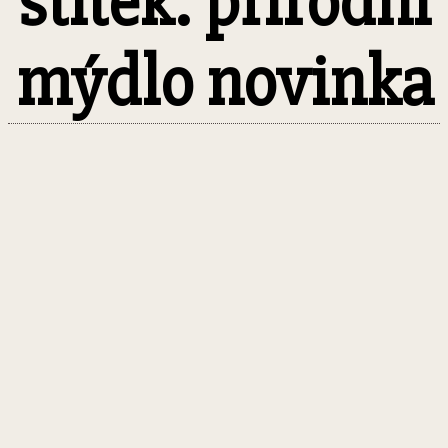
štítek: přírodní
mýdlo novinka