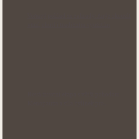
Voňavý poklad ze zahrady: Anýz okouzlí
vůní, chutí i tradičním využitím
Nová životní etapa s větší pohodou:
Menopauza a síla bylinek pro…