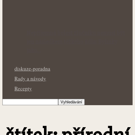
Nepříjemná bolest žlučníku nemusí být
jen následkem těžkého jídla: Bylinky
jako…
diskuze-poradna
Rady a návody
Recepty