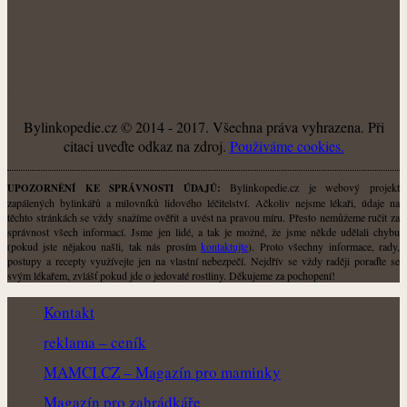
O NÁS
Bylinkopedie.cz © 2014 - 2017. Všechna práva vyhrazena. Při
citaci uveďte odkaz na zdroj.
Použiváme cookies.
Bylinkopedie.cz je webový projekt
UPOZORNĚNÍ KE SPRÁVNOSTI ÚDAJŮ:
zapálených bylinkářů a milovníků lidového léčitelství. Ačkoliv nejsme lékaři, údaje na
těchto stránkách se vždy snažíme ověřit a uvést na pravou míru. Přesto nemůžeme ručit za
správnost všech informací. Jsme jen lidé, a tak je možné, že jsme někde udělali chybu
(pokud jste nějakou našli, tak nás prosím
kontaktujte
). Proto všechny informace, rady,
postupy a recepty využívejte jen na vlastní nebezpečí. Nejdřív se vždy raději poraďte se
svým lékařem, zvlášť pokud jde o jedovaté rostliny. Děkujeme za pochopení!
Kontakt
reklama – ceník
MAMCI.CZ – Magazín pro maminky
Magazín pro zahrádkáře