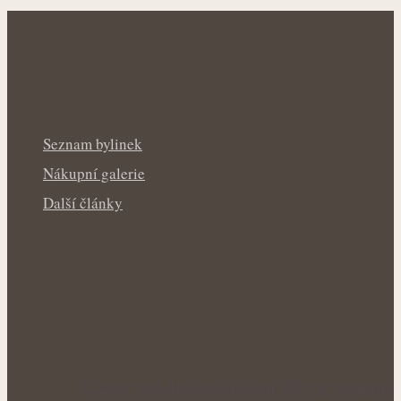
Seznam bylinek
Nákupní galerie
Další články
Zázvor pod drobnohledem: Kdy je cenným