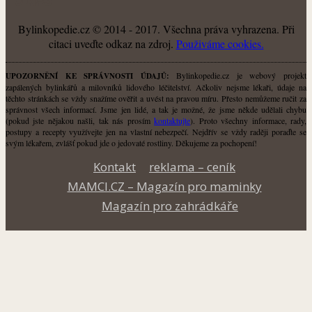
O NÁS
Bylinkopedie.cz © 2014 - 2017. Všechna práva vyhrazena. Při
citaci uveďte odkaz na zdroj.
Použiváme cookies.
Bylinkopedie.cz je webový projekt
UPOZORNĚNÍ KE SPRÁVNOSTI ÚDAJŮ:
zapálených bylinkářů a milovníků lidového léčitelství. Ačkoliv nejsme lékaři, údaje na
těchto stránkách se vždy snažíme ověřit a uvést na pravou míru. Přesto nemůžeme ručit za
správnost všech informací. Jsme jen lidé, a tak je možné, že jsme někde udělali chybu
(pokud jste nějakou našli, tak nás prosím
kontaktujte
). Proto všechny informace, rady,
postupy a recepty využívejte jen na vlastní nebezpečí. Nejdřív se vždy raději poraďte se
svým lékařem, zvlášť pokud jde o jedovaté rostliny. Děkujeme za pochopení!
Kontakt
reklama – ceník
MAMCI.CZ – Magazín pro maminky
Magazín pro zahrádkáře