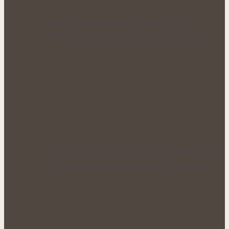
Slunce jako spouštěč oparů: Léčivé
rostliny, které mohou podpořit péči o…
Nepříjemné bodnutí nemusí pokazit léto:
Bylinky, které mohou přinést úlevu po…