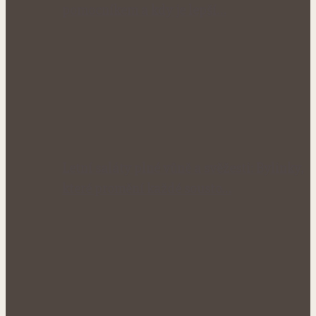
pomocníkem a kdy je lepší…
Letní saláty plné vůně a svěžesti: Bylinky,
které promění každé sousto…