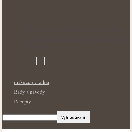
Klimatizace a nepříjemný kašel: Bylinky,
které mohou přinést úlevu podrážděným
dýchacím…
diskuze-poradna
Rady a návody
Recepty