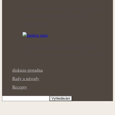
Úleva od pálení žáhy přírodní cestou:
Bylinky, které mohou podpořit
organismus…
Přírodní podpora mužského zdraví:
Bylinky, které mohou prospět prostatě
diskuze-poradna
Rady a návody
Recepty