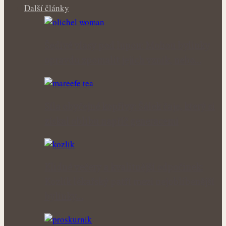
Další články
Šedivé vlasy pod lupou: Mohou bylinky
opravdu zpomalit jejich vznik, nebo…
Síla obyčejné kopřivy: Šálek čaje, který si
získal oblibu napříč generacemi
Klidné večery a kvalitnější odpočinek:
Kozlík lékařský patří mezi nejoblíbenější
bylinky…