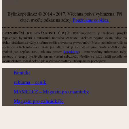
O NÁS
Bylinkopedie.cz © 2014 - 2017. Všechna práva vyhrazena. Při
citaci uveďte odkaz na zdroj.
Použiváme cookies.
Bylinkopedie.cz je webový projekt
UPOZORNĚNÍ KE SPRÁVNOSTI ÚDAJŮ:
zapálených bylinkářů a milovníků lidového léčitelství. Ačkoliv nejsme lékaři, údaje na
těchto stránkách se vždy snažíme ověřit a uvést na pravou míru. Přesto nemůžeme ručit za
správnost všech informací. Jsme jen lidé, a tak je možné, že jsme někde udělali chybu
(pokud jste nějakou našli, tak nás prosím
kontaktujte
). Proto všechny informace, rady,
postupy a recepty využívejte jen na vlastní nebezpečí. Nejdřív se vždy raději poraďte se
svým lékařem, zvlášť pokud jde o jedovaté rostliny. Děkujeme za pochopení!
Kontakt
reklama – ceník
MAMCI.CZ – Magazín pro maminky
Magazín pro zahrádkáře