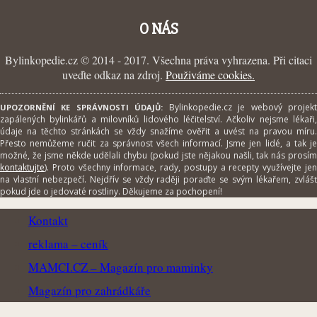
O NÁS
Bylinkopedie.cz © 2014 - 2017. Všechna práva vyhrazena. Při citaci
uveďte odkaz na zdroj.
Použiváme cookies.
Bylinkopedie.cz je webový projek
UPOZORNĚNÍ KE SPRÁVNOSTI ÚDAJŮ:
zapálených bylinkářů a milovníků lidového léčitelství. Ačkoliv nejsme lékaři,
údaje na těchto stránkách se vždy snažíme ověřit a uvést na pravou míru.
Přesto nemůžeme ručit za správnost všech informací. Jsme jen lidé, a tak je
možné, že jsme někde udělali chybu (pokud jste nějakou našli, tak nás prosím
kontaktujte
). Proto všechny informace, rady, postupy a recepty využívejte jen
na vlastní nebezpečí. Nejdřív se vždy raději poraďte se svým lékařem, zvlášť
pokud jde o jedovaté rostliny. Děkujeme za pochopení!
Kontakt
reklama – ceník
MAMCI.CZ – Magazín pro maminky
Magazín pro zahrádkáře