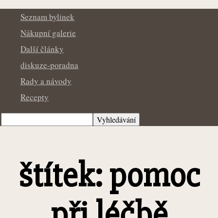
Seznam bylinek
Nákupní galerie
Další články
diskuze-poradna
Rady a návody
Recepty
štítek: pomoc
při léčbě