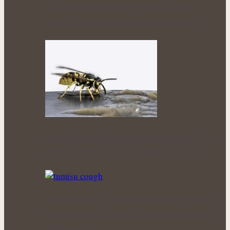
Slunce jako spouštěč oparů: Léčivé
rostliny, které mohou podpořit péči o…
Nepříjemné bodnutí nemusí pokazit léto:
Bylinky, které mohou přinést úlevu po…
Klimatizace a nepříjemný kašel: Bylinky,
které mohou přinést úlevu podrážděným
dýchacím…