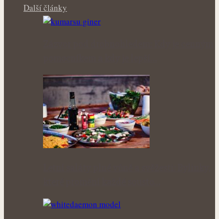
Další články
Zázvor pod drobnohledem: Kdy je cenným
pomocníkem a kdy je lepší…
Letní saláty plné vůně a svěžesti: Bylinky,
které promění každé sousto…