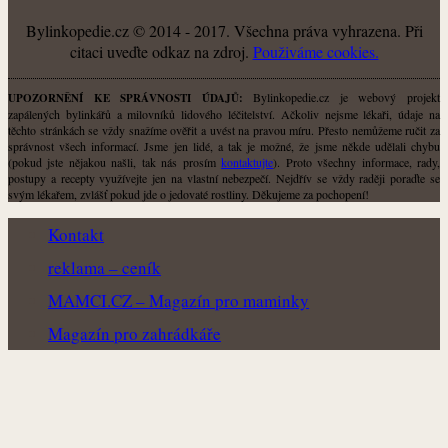
Bylinkopedie.cz © 2014 - 2017. Všechna práva vyhrazena. Při
citaci uveďte odkaz na zdroj.
Použiváme cookies.
Bylinkopedie.cz je webový projekt
UPOZORNĚNÍ KE SPRÁVNOSTI ÚDAJŮ:
zapálených bylinkářů a milovníků lidového léčitelství. Ačkoliv nejsme lékaři, údaje na
těchto stránkách se vždy snažíme ověřit a uvést na pravou míru. Přesto nemůžeme ručit za
správnost všech informací. Jsme jen lidé, a tak je možné, že jsme někde udělali chybu
(pokud jste nějakou našli, tak nás prosím
kontaktujte
). Proto všechny informace, rady,
postupy a recepty využívejte jen na vlastní nebezpečí. Nejdřív se vždy raději poraďte se
svým lékařem, zvlášť pokud jde o jedovaté rostliny. Děkujeme za pochopení!
Kontakt
reklama – ceník
MAMCI.CZ – Magazín pro maminky
Magazín pro zahrádkáře