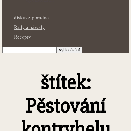
diskuze-poradna
Rady a návody
Recepty
štítek:
Pěstování
kontryhelu