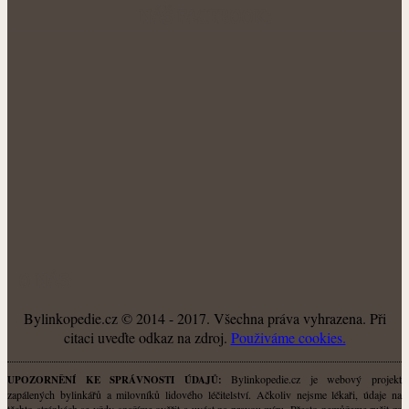
NÁŠ FACEBOOK:
O NÁS
Bylinkopedie.cz © 2014 - 2017. Všechna práva vyhrazena. Při
citaci uveďte odkaz na zdroj.
Použiváme cookies.
Bylinkopedie.cz je webový projekt
UPOZORNĚNÍ KE SPRÁVNOSTI ÚDAJŮ:
zapálených bylinkářů a milovníků lidového léčitelství. Ačkoliv nejsme lékaři, údaje na
těchto stránkách se vždy snažíme ověřit a uvést na pravou míru. Přesto nemůžeme ručit za