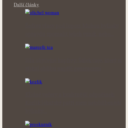
Další články
Šedivé vlasy pod lupou: Mohou bylinky
opravdu zpomalit jejich vznik, nebo…
Síla obyčejné kopřivy: Šálek čaje, který si
získal oblibu napříč generacemi
Klidné večery a kvalitnější odpočinek:
Kozlík lékařský patří mezi nejoblíbenější
bylinky…