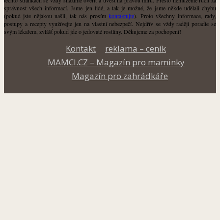
správnost všech informací. Jsme jen lidé, a tak je možné, že jsme někde udělali chybu
(pokud jste nějakou našli, tak nás prosím
kontaktujte
). Proto všechny informace, rady,
postupy a recepty využívejte jen na vlastní nebezpečí. Nejdřív se vždy raději poraďte se
svým lékařem, zvlášť pokud jde o jedovaté rostliny. Děkujeme za pochopení!
Kontakt
reklama – ceník
MAMCI.CZ – Magazín pro maminky
Magazín pro zahrádkáře