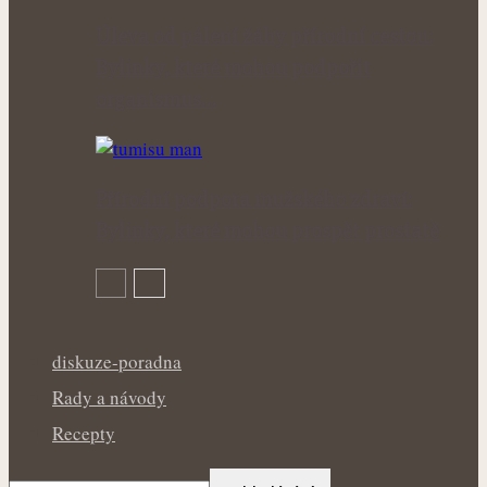
Úleva od pálení žáhy přírodní cestou:
Bylinky, které mohou podpořit
organismus…
Přírodní podpora mužského zdraví:
Bylinky, které mohou prospět prostatě
diskuze-poradna
Rady a návody
Recepty