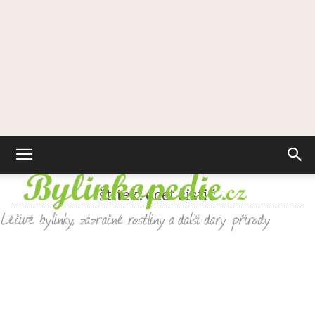
štítek: ocet čistič