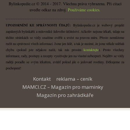
Bylinkopedie.cz © 2014 - 2017. Všechna práva vyhrazena. Při citaci
uveďte odkaz na zdroj.
Použiváme cookies.
Bylinkopedie.cz je webový projekt
UPOZORNĚNÍ KE SPRÁVNOSTI ÚDAJŮ:
zapálených bylinkářů a milovníků lidového léčitelství. Ačkoliv nejsme lékaři, údaje na
těchto stránkách se vždy snažíme ověřit a uvést na pravou míru. Přesto nemůžeme
ručit za správnost všech informací. Jsme jen lidé, a tak je možné, že jsme někde udělali
chybu (pokud jste nějakou našli, tak nás prosím
kontaktujte
). Proto všechny
informace, rady, postupy a recepty využívejte jen na vlastní nebezpečí. Nejdřív se vždy
raději poraďte se svým lékařem, zvlášť pokud jde o jedovaté rostliny. Děkujeme za
pochopení!
Kontakt
reklama – ceník
MAMCI.CZ – Magazín pro maminky
Magazín pro zahrádkáře