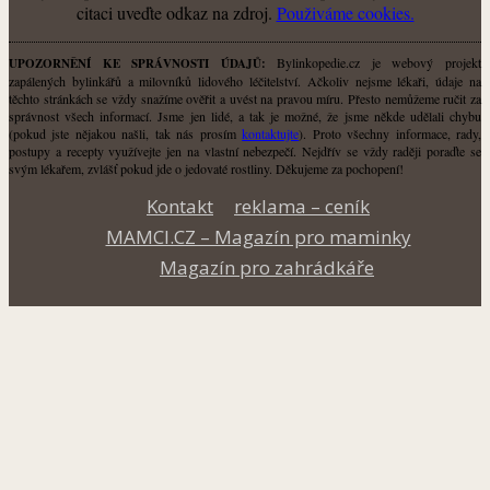
citaci uveďte odkaz na zdroj.
Použiváme cookies.
Bylinkopedie.cz je webový projekt
UPOZORNĚNÍ KE SPRÁVNOSTI ÚDAJŮ:
zapálených bylinkářů a milovníků lidového léčitelství. Ačkoliv nejsme lékaři, údaje na
těchto stránkách se vždy snažíme ověřit a uvést na pravou míru. Přesto nemůžeme ručit za
správnost všech informací. Jsme jen lidé, a tak je možné, že jsme někde udělali chybu
(pokud jste nějakou našli, tak nás prosím
kontaktujte
). Proto všechny informace, rady,
postupy a recepty využívejte jen na vlastní nebezpečí. Nejdřív se vždy raději poraďte se
svým lékařem, zvlášť pokud jde o jedovaté rostliny. Děkujeme za pochopení!
Kontakt
reklama – ceník
MAMCI.CZ – Magazín pro maminky
Magazín pro zahrádkáře