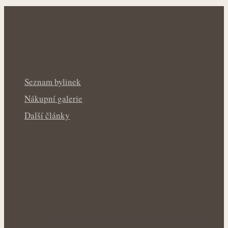
Seznam bylinek
Nákupní galerie
Další články
Úleva od pálení žáhy přírodní cestou: