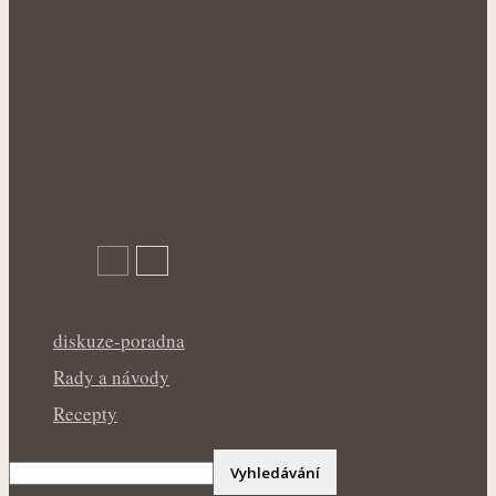
Nepříjemná bolest žlučníku nemusí být
jen následkem těžkého jídla: Bylinky
jako…
diskuze-poradna
Rady a návody
Recepty