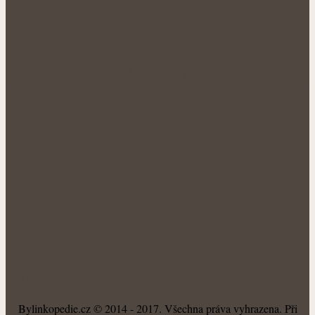
NÁŠ FACEBOOK:
O NÁS
Bylinkopedie.cz © 2014 - 2017. Všechna práva vyhrazena. Při