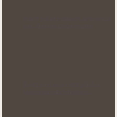
Voňavý poklad ze zahrady: Anýz okouzlí
vůní, chutí i tradičním využitím
Nová životní etapa s větší pohodou:
Menopauza a síla bylinek pro…