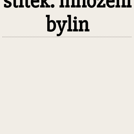
štítek: množení
bylin