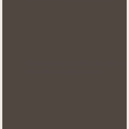
Síla obyčejné kopřivy: Šálek čaje, který si
získal oblibu napříč generacemi