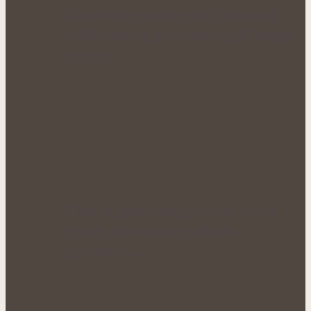
Klidné večery a kvalitnější odpočinek:
Kozlík lékařský patří mezi nejoblíbenější
bylinky…
Úleva od pálení žáhy přírodní cestou:
Bylinky, které mohou podpořit
organismus…