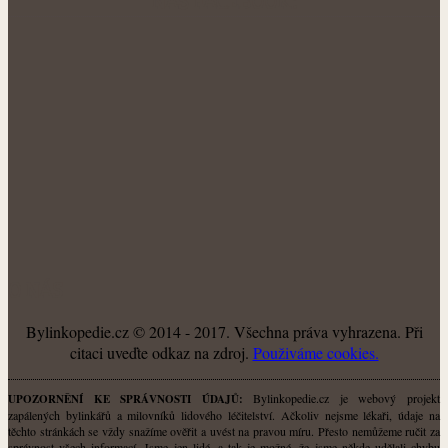
NÁŠ FACEBOOK:
O NÁS
Bylinkopedie.cz © 2014 - 2017. Všechna práva vyhrazena. Při
citaci uveďte odkaz na zdroj.
Použiváme cookies.
Bylinkopedie.cz je webový projekt
UPOZORNĚNÍ KE SPRÁVNOSTI ÚDAJŮ:
zapálených bylinkářů a milovníků lidového léčitelství. Ačkoliv nejsme lékaři, údaje na
těchto stránkách se vždy snažíme ověřit a uvést na pravou míru. Přesto nemůžeme ručit za
správnost všech informací. Jsme jen lidé, a tak je možné, že jsme někde udělali chybu