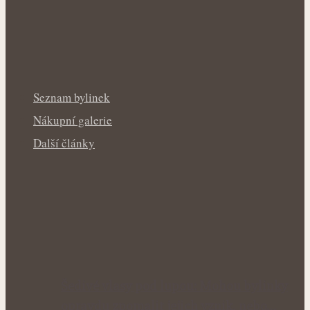
Seznam bylinek
Nákupní galerie
Další články
Šedivé vlasy pod lupou: Mohou bylinky
opravdu zpomalit jejich vznik, nebo…