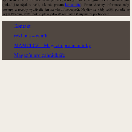
(pokud jste nějakou našli, tak nás prosím
kontaktujte
). Proto všechny informace, rady,
postupy a recepty využívejte jen na vlastní nebezpečí. Nejdřív se vždy raději poraďte se
svým lékařem, zvlášť pokud jde o jedovaté rostliny. Děkujeme za pochopení!
Kontakt
reklama – ceník
MAMCI.CZ – Magazín pro maminky
Magazín pro zahrádkáře