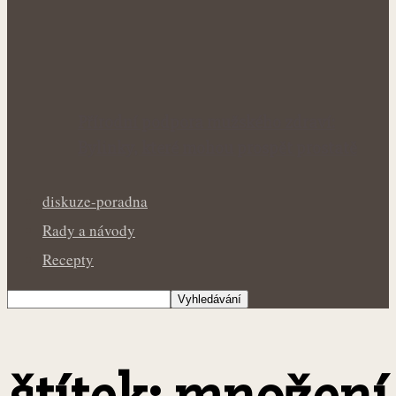
Přírodní podpora mužského zdraví:
Bylinky, které mohou prospět prostatě
diskuze-poradna
Rady a návody
Recepty