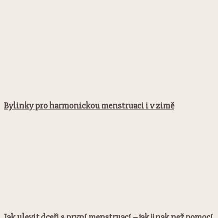
Bylinky pro harmonickou menstruaci i v zimě
Jak ulevit dceři s první menstruací – jak jinak než pomocí