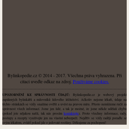
O NÁS
Bylinkopedie.cz © 2014 - 2017. Všechna práva vyhrazena. Při
citaci uveďte odkaz na zdroj.
Použiváme cookies.
Bylinkopedie.cz je webový projekt
UPOZORNĚNÍ KE SPRÁVNOSTI ÚDAJŮ:
zapálených bylinkářů a milovníků lidového léčitelství. Ačkoliv nejsme lékaři, údaje na
těchto stránkách se vždy snažíme ověřit a uvést na pravou míru. Přesto nemůžeme ručit za
správnost všech informací. Jsme jen lidé, a tak je možné, že jsme někde udělali chybu
(pokud jste nějakou našli, tak nás prosím
kontaktujte
). Proto všechny informace, rady,
postupy a recepty využívejte jen na vlastní nebezpečí. Nejdřív se vždy raději poraďte se
svým lékařem, zvlášť pokud jde o jedovaté rostliny. Děkujeme za pochopení!