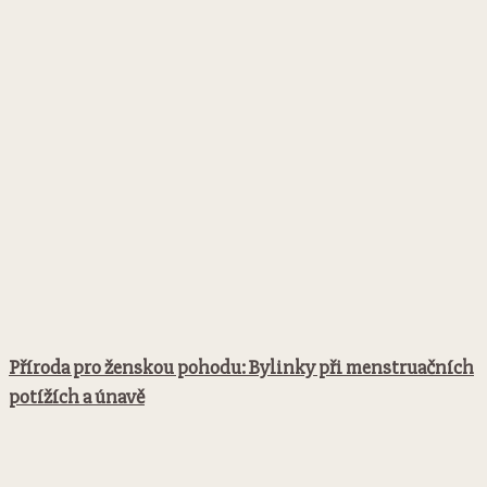
Příroda pro ženskou pohodu: Bylinky při menstruačních
potížích a únavě