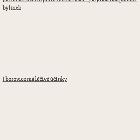
bylinek
I borovice má léčivé účinky