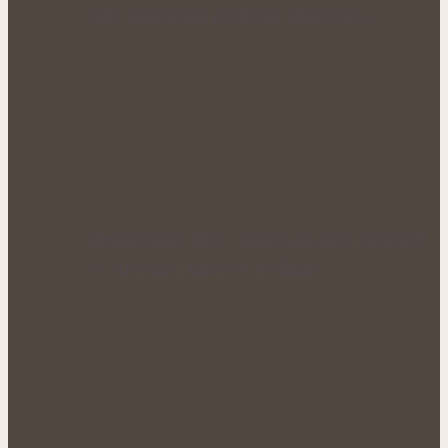
jako přirozená podpora zdravého…
Nepříjemné tiky v nohou mohou souviset
se stresem i únavou: Bylinky…