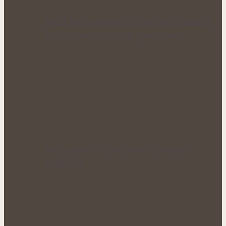
Letní vedra dávají tělu zabrat: Vitamíny,
které si zaslouží větší pozornost…
Anýz okouzlí vůní, chutí i širokým
využitím