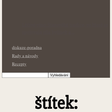
Léčivé víno: Starověká tradice, ve které se
spojovala síla bylinek a…
diskuze-poradna
Rady a návody
Recepty
štítek: