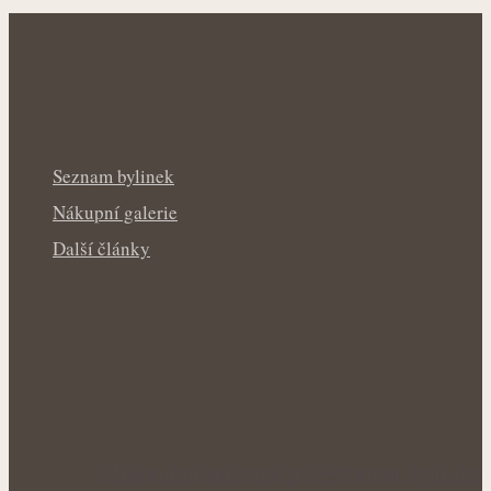
Seznam bylinek
Nákupní galerie
Další články
Silná zubní sklovina po celý život: Bylinky