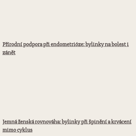
Přírodní podpora při endometrióze: bylinky na bolest i
zánět
Jemná ženská rovnováha: bylinky při špinění a krvácení
mimo cyklus