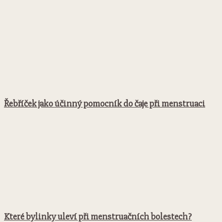
Řebříček jako účinný pomocník do čaje při menstruaci
Které bylinky uleví při menstruačních bolestech?